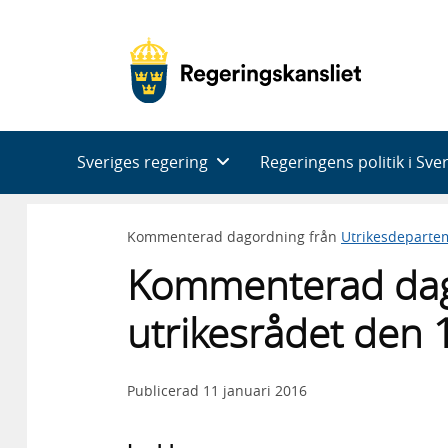
Huvudnavigering
Sveriges regering
Regeringens politik i Sve
Kommenterad dagordning från
Utrikesdeparte
Kommenterad dag
utrikesrådet den 
Publicerad
11 januari 2016