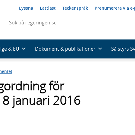
Lyssna
Lättläst
Teckenspråk
Prenumerera via e-
När
du
börjar
skriva
så
rige & EU
Dokument & publikationer
Så styrs S
framträder
en
lista
mentet
med
sökförslag
ordning för
18 januari 2016