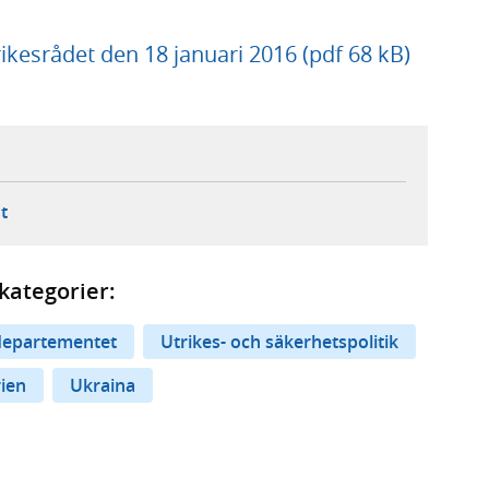
kesrådet den 18 januari 2016 (pdf 68 kB)
ebbplats,
ern webbplats,
 ny flik, extern webbplats,
- öppnar din e-postklient,
t
kategorier:
departementet
Utrikes- och säkerhetspolitik
ien
Ukraina