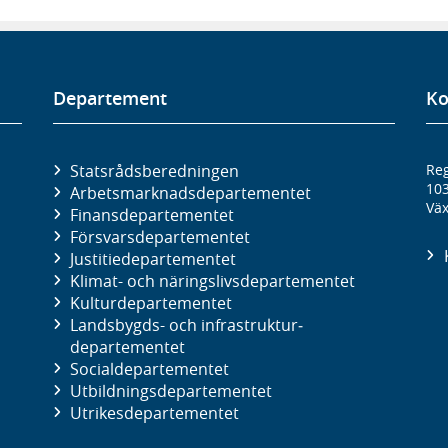
Departement
Ko
Statsrådsberedningen
Reg
10
Arbetsmarknads­departementet
Väx
Finans­departementet
Försvars­departementet
Justitie­departementet
Klimat- och näringslivs­departementet
Kultur­departementet
Landsbygds- och infrastruktur­
departementet
Social­departementet
Utbildnings­departementet
Utrikes­departementet