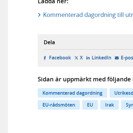
Ladda ner:
Kommenterad dagordning till utri
Dela
- öppnas i ny flik, extern w
- öppnas i ny flik, ext
- öppnas i
Facebook
X
LinkedIn
E-pos
Sidan är uppmärkt med följande 
Kommenterad dagordning
Utrikes
EU-rådsmöten
EU
Irak
Syr