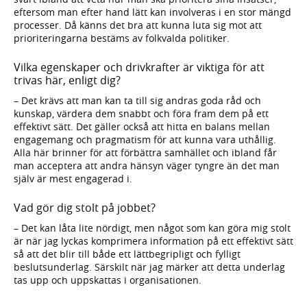
eftersom man efter hand lätt kan involveras i en stor mängd
processer. Då känns det bra att kunna luta sig mot att
prioriteringarna bestäms av folkvalda politiker.
Vilka egenskaper och drivkrafter är viktiga för att
trivas här, enligt dig?
– Det krävs att man kan ta till sig andras goda råd och
kunskap, värdera dem snabbt och föra fram dem på ett
effektivt sätt. Det gäller också att hitta en balans mellan
engagemang och pragmatism för att kunna vara uthållig.
Alla här brinner för att förbättra samhället och ibland får
man acceptera att andra hänsyn väger tyngre än det man
själv är mest engagerad i.
Vad gör dig stolt på jobbet?
– Det kan låta lite nördigt, men något som kan göra mig stolt
är när jag lyckas komprimera information på ett effektivt sätt
så att det blir till både ett lättbegripligt och fylligt
beslutsunderlag. Särskilt när jag märker att detta underlag
tas upp och uppskattas i organisationen.