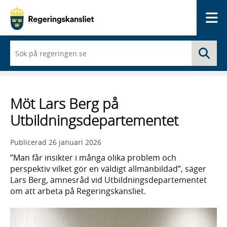
Me
När
Sö
du
börjar
skriva
så
framträder
Möt Lars Berg på
en
lista
Utbildningsdepartementet
med
sökförslag
Publicerad
26 januari 2026
”Man får insikter i många olika problem och
perspektiv vilket gör en väldigt allmänbildad”, säger
Lars Berg, ämnesråd vid Utbildningsdepartementet
om att arbeta på Regeringskansliet.