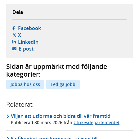
Dela
- öppnas i ny flik, extern webbplats,
Facebook
- öppnas i ny flik, extern webbplats,
X
- öppnas i ny flik, extern webbplats,
LinkedIn
- öppnar din e-postklient,
E-post
Sidan är uppmärkt med följande
kategorier:
Jobba hos oss
Lediga jobb
Relaterat
Viljan att utforma och bidra till vår framtid
Publicerad
30 mars 2026
från
Utrikesdepartementet
Nyfikenhet som kompass – vägen till