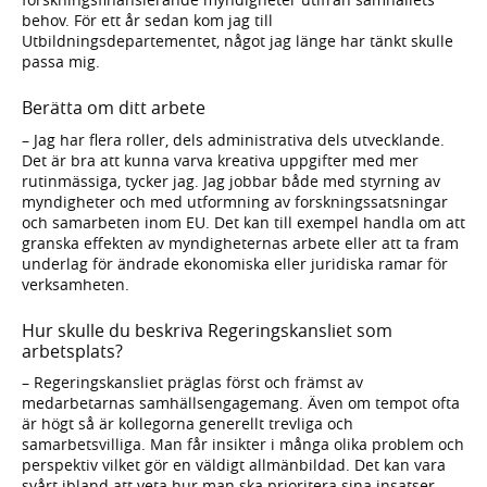
behov. För ett år sedan kom jag till
Utbildningsdepartementet, något jag länge har tänkt skulle
passa mig.
Berätta om ditt arbete
– Jag har flera roller, dels administrativa dels utvecklande.
Det är bra att kunna varva kreativa uppgifter med mer
rutinmässiga, tycker jag. Jag jobbar både med styrning av
myndigheter och med utformning av forskningssatsningar
och samarbeten inom EU. Det kan till exempel handla om att
granska effekten av myndigheternas arbete eller att ta fram
underlag för ändrade ekonomiska eller juridiska ramar för
verksamheten.
Hur skulle du beskriva Regeringskansliet som
arbetsplats?
– Regeringskansliet präglas först och främst av
medarbetarnas samhällsengagemang. Även om tempot ofta
är högt så är kollegorna generellt trevliga och
samarbetsvilliga. Man får insikter i många olika problem och
perspektiv vilket gör en väldigt allmänbildad. Det kan vara
svårt ibland att veta hur man ska prioritera sina insatser,