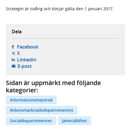
Strategin är tioårig och börjar gälla den 1 januari 2017.
Dela
- öppnas i ny flik, extern webbplats,
Facebook
- öppnas i ny flik, extern webbplats,
X
- öppnas i ny flik, extern webbplats,
LinkedIn
- öppnar din e-postklient,
E-post
Sidan är uppmärkt med följande
kategorier:
Informationsmaterial
Arbetsmarknadsdepartementet
Socialdepartementet
Jämställdhet