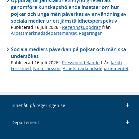
Uppdrag till Jämställdhetsmyndigheten att
genomföra kunskapshöjande insatser om hur
pojkar och unga män påverkas av användning av
sociala medier ur ett jämställdhetsperspektiv
Publicerad
16 juli 2026
·
Regeringsuppdrag
från
Arbetsmarknadsdepartementet
,
Regeringen
Sociala mediers påverkan på pojkar och män ska
undersökas
Publicerad
16 juli 2026
·
Pressmeddelande
från
Jakob
Forssmed
,
Nina Larsson
,
Arbetsmarknadsdepartementet
Innehåll på regeringen.se
Departement