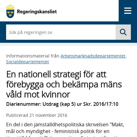
Me
När
Sö
du
börjar
skriva
så
Informationsmaterial från
Arbetsmarknadsdepartementet
,
framträder
Socialdepartementet
en
lista
En nationell strategi för att
med
sökförslag
förebygga och bekämpa mäns
våld mot kvinnor
Diarienummer: Utdrag (kap 5) ur Skr. 2016/17:10
Publicerad
21 november 2016
En del i den jämställdhetspolitiska skrivelsen "Makt,
mål och myndighet - feministisk politik för en