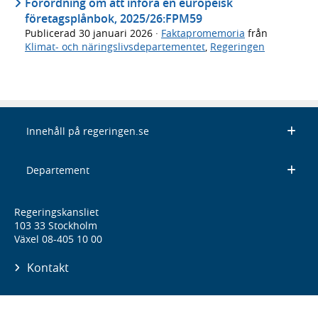
Förordning om att införa en europeisk
företagsplånbok, 2025/26:FPM59
Publicerad
30 januari 2026
·
Faktapromemoria
från
Klimat- och näringslivsdepartementet
,
Regeringen
Innehåll på regeringen.se
Departement
Regeringskansliet
103 33 Stockholm
Växel 08-405 10 00
Kontakt