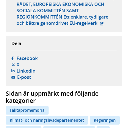
RÅDET, EUROPEISKA EKONOMISKA OCH
SOCIALA KOMMITTÉN SAMT
REGIONKOMMITTÉN Ett enklare, tydligare
- extern webb
och bättre genomdrivet EU-regelverk
Dela
- öppnas i ny flik, extern webbplats,
Facebook
- öppnas i ny flik, extern webbplats,
X
- öppnas i ny flik, extern webbplats,
LinkedIn
- öppnar din e-postklient,
E-post
Sidan är uppmärkt med följande
kategorier
Faktapromemoria
Klimat- och näringslivsdepartementet
Regeringen