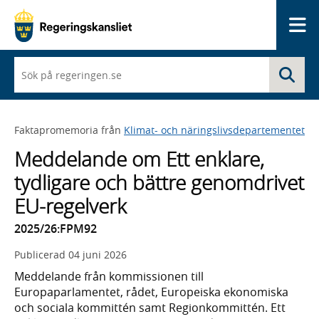
Me
När
Sö
du
börjar
skriva
så
Faktapromemoria från
Klimat- och näringslivsdepartementet
framträder
en
Meddelande om Ett enklare,
lista
med
tydligare och bättre genomdrivet
sökförslag
EU-regelverk
2025/26:FPM92
Publicerad
04 juni 2026
Meddelande från kommissionen till
Europaparlamentet, rådet, Europeiska ekonomiska
och sociala kommittén samt Regionkommittén. Ett