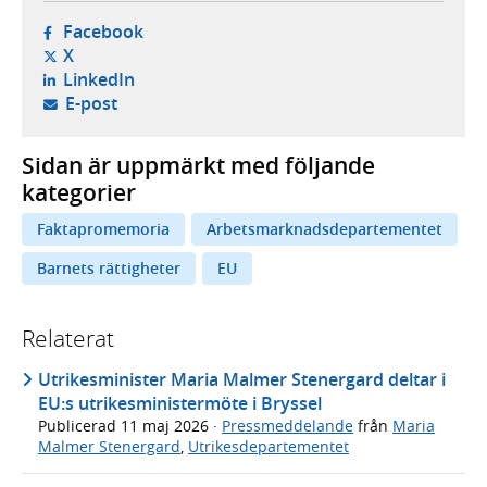
- öppnas i ny flik, extern webbplats,
Facebook
- öppnas i ny flik, extern webbplats,
X
- öppnas i ny flik, extern webbplats,
LinkedIn
- öppnar din e-postklient,
E-post
Sidan är uppmärkt med följande
kategorier
Faktapromemoria
Arbetsmarknadsdepartementet
Barnets rättigheter
EU
Relaterat
Utrikesminister Maria Malmer Stenergard deltar i
EU:s utrikesministermöte i Bryssel
Publicerad
11 maj 2026
·
Pressmeddelande
från
Maria
Malmer Stenergard
,
Utrikesdepartementet