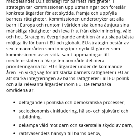
meddelandet EU:s strategi för barnets rättigheter. I
strategin tar kommissionen upp utmaningar och föreslår
konkreta åtgärder för att skydda, främja och uppfylla
barnets rättigheter. Kommissionen understryker att alla
barn i Europa och runtom i världen ska kunna åtnjuta sina
mänskliga rättigheter och leva fritt från diskriminering, våld
och hot. Strategins övergripande ambition är att skapa bästa
möjliga liv för barn i EU och globalt. EU-strategin består av
sex temaområden som inbegriper nyckelåtgärder som
kommissionen avser vidta samt uppmaningar till
medlemsstaterna. Varje temaområde definierar
prioriteringarna för EU:s åtgärder under de kommande
åren. En viktig väg för att stärka barnets rättigheter i EU är
att stärka integreringen av barns rättigheter i all EU-politik
och alla relevanta åtgärder inom EU. De tematiska
områdena är:
deltagande i politiska och demokratiska processer,
socioekonomisk inkludering, hälso- och sjukvård och
utbildning,
bekämpa våld mot barn och säkerställa skydd av barn,
rättsväsendets hänsyn till barns behov,