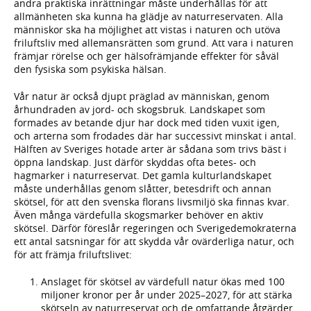
andra praktiska inrättningar måste underhållas för att
allmänheten ska kunna ha glädje av naturreservaten. Alla
människor ska ha möjlighet att vistas i naturen och utöva
friluftsliv med allemansrätten som grund. Att vara i naturen
främjar rörelse och ger hälsofrämjande effekter för såväl
den fysiska som psykiska hälsan.
Vår natur är också djupt präglad av människan, genom
århundraden av jord- och skogsbruk. Landskapet som
formades av betande djur har dock med tiden vuxit igen,
och arterna som frodades där har successivt minskat i antal.
Hälften av Sveriges hotade arter är sådana som trivs bäst i
öppna landskap. Just därför skyddas ofta betes- och
hagmarker i naturreservat. Det gamla kulturlandskapet
måste underhållas genom slåtter, betesdrift och annan
skötsel, för att den svenska florans livsmiljö ska finnas kvar.
Även många värdefulla skogsmarker behöver en aktiv
skötsel. Därför föreslår regeringen och Sverigedemokraterna
ett antal satsningar för att skydda vår ovärderliga natur, och
för att främja friluftslivet:
Anslaget för skötsel av värdefull natur ökas med 100
miljoner kronor per år under 2025–2027, för att stärka
skötseln av naturreservat och de omfattande åtgärder