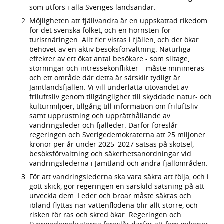
som utförs i alla Sveriges landsändar.
Möjligheten att fjällvandra är en uppskattad rikedom
för det svenska folket, och en hörnsten för
turistnäringen. Allt fler vistas i fjällen, och det ökar
behovet av en aktiv besöksförvaltning. Naturliga
effekter av ett ökat antal besökare - som slitage,
störningar och intressekonflikter – måste minimeras
och ett område där detta är särskilt tydligt är
Jämtlandsfjällen. Vi vill underlätta utövandet av
friluftsliv genom tillgänglighet till skyddade natur- och
kulturmiljöer, tillgång till information om friluftsliv
samt upprustning och upprätthållande av
vandringsleder och fjälleder. Därför föreslår
regeringen och Sverigedemokraterna att 25 miljoner
kronor per år under 2025–2027 satsas på skötsel,
besöksförvaltning och säkerhetsanordningar vid
vandringslederna i Jämtland och andra fjällområden.
För att vandringslederna ska vara säkra att följa, och i
gott skick, gör regeringen en särskild satsning på att
utveckla dem. Leder och broar måste säkras och
ibland flyttas när vattenflödena blir allt större, och
risken för ras och skred ökar. Regeringen och