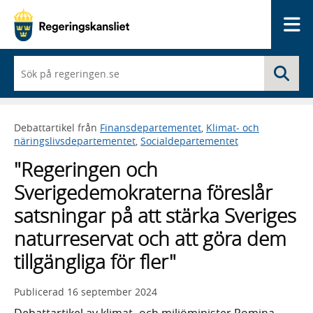
Me
När
Sö
du
börjar
skriva
så
Debattartikel från
Finansdepartementet
,
Klimat- och
framträder
näringslivsdepartementet
,
Socialdepartementet
en
lista
"Regeringen och
med
sökförslag
Sverigedemokraterna föreslår
satsningar på att stärka Sveriges
naturreservat och att göra dem
tillgängliga för fler"
Publicerad
16 september 2024
Debattartikel av klimat- och miljöminister Romina