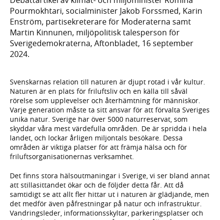
Pourmokhtari, socialminister Jakob Forssmed, Karin
Enström, partisekreterare för Moderaterna samt
Martin Kinnunen, miljöpolitisk talesperson för
Sverigedemokraterna, Aftonbladet, 16 september
2024.
Svenskarnas relation till naturen är djupt rotad i vår kultur.
Naturen är en plats för friluftsliv och en källa till såväl
rörelse som upplevelser och återhämtning för människor.
Varje generation måste ta sitt ansvar för att förvalta Sveriges
unika natur. Sverige har över 5000 naturreservat, som
skyddar våra mest värdefulla områden. De är spridda i hela
landet, och lockar årligen miljontals besökare. Dessa
områden är viktiga platser för att främja hälsa och för
friluftsorganisationernas verksamhet.
Det finns stora hälsoutmaningar i Sverige, vi ser bland annat
att stillasittandet ökar och de följder detta får. Att då
samtidigt se att allt fler hittar ut i naturen är glädjande, men
det medför även påfrestningar på natur och infrastruktur.
Vandringsleder, informationsskyltar, parkeringsplatser och