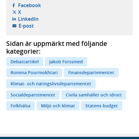
- öppnas i ny flik, extern webbplats,
Facebook
- öppnas i ny flik, extern webbplats,
X
- öppnas i ny flik, extern webbplats,
LinkedIn
- öppnar din e-postklient,
E-post
Sidan är uppmärkt med följande
kategorier:
Debattartikel
Jakob Forssmed
Romina Pourmokhtari
Finansdepartementet
Klimat- och näringslivsdepartementet
Socialdepartementet
Civila samhället och idrott
Folkhälsa
Miljö och klimat
Statens budget