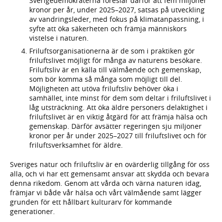
Sverigedemokraterna föreslår därför att fem miljoner
kronor per år, under 2025–2027, satsas på utveckling
av vandringsleder, med fokus på klimatanpassning, i
syfte att öka säkerheten och främja människors
vistelse i naturen.
Friluftsorganisationerna är de som i praktiken gör
friluftslivet möjligt för många av naturens besökare.
Friluftsliv är en källa till välmående och gemenskap,
som bör komma så många som möjligt till del.
Möjligheten att utöva friluftsliv behöver öka i
samhället, inte minst för dem som deltar i friluftslivet i
låg utsträckning. Att öka äldre personers delaktighet i
friluftslivet är en viktig åtgärd för att främja hälsa och
gemenskap. Därför avsätter regeringen sju miljoner
kronor per år under 2025–2027 till friluftslivet och för
friluftsverksamhet för äldre.
Sveriges natur och friluftsliv är en ovärderlig tillgång för oss
alla, och vi har ett gemensamt ansvar att skydda och bevara
denna rikedom. Genom att vårda och värna naturen idag,
främjar vi både vår hälsa och vårt välmående samt lägger
grunden för ett hållbart kulturarv för kommande
generationer.