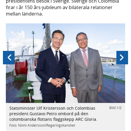
presidentens besök i Sverige. Sverige och Colombia
firar i år 150 års-jubileum av bilaterala relationer
mellan länderna.
Föregående
Nästa
Statsminister Ulf Kristersson och Colombias
Bild
1
/
2
/
2
S
president Gustavo Petro ombord på den
p
colombianska flottans flaggskepp ARC Gloria.
s
p
Foto: Ninni Andersson/Regeringskansliet
C