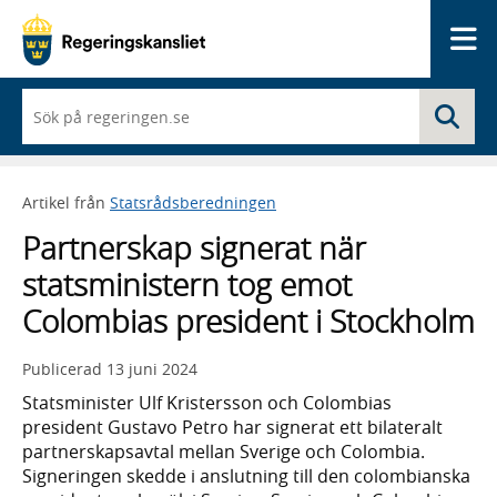
Me
När
Sö
du
börjar
skriva
så
Artikel från
Statsrådsberedningen
framträder
en
Partnerskap signerat när
lista
med
statsministern tog emot
sökförslag
Colombias president i Stockholm
Publicerad
13 juni 2024
Statsminister Ulf Kristersson och Colombias
president Gustavo Petro har signerat ett bilateralt
partnerskapsavtal mellan Sverige och Colombia.
Signeringen skedde i anslutning till den colombianska