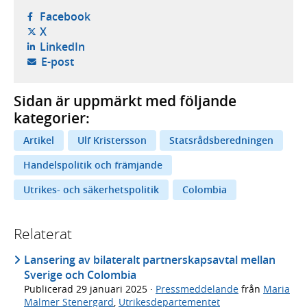
- öppnas i ny flik, extern webbplats,
Facebook
- öppnas i ny flik, extern webbplats,
X
- öppnas i ny flik, extern webbplats,
LinkedIn
- öppnar din e-postklient,
E-post
Sidan är uppmärkt med följande
kategorier:
Artikel
Ulf Kristersson
Statsrådsberedningen
Handelspolitik och främjande
Utrikes- och säkerhetspolitik
Colombia
Relaterat
Lansering av bilateralt partnerskapsavtal mellan
Sverige och Colombia
Publicerad
29 januari 2025
·
Pressmeddelande
från
Maria
Malmer Stenergard
,
Utrikesdepartementet