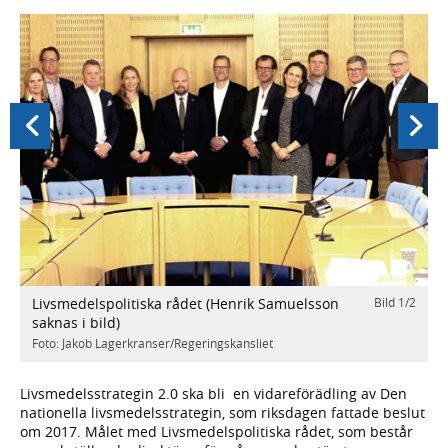
Föregående
Nästa
Livsmedelspolitiska rådet (Henrik Samuelsson
Bild
1
/
2
/
2
L
saknas i bild)
h
å
Foto: Jakob Lagerkranser/Regeringskansliet
F
Livsmedelsstrategin 2.0 ska bli en vidareförädling av Den
nationella livsmedelsstrategin, som riksdagen fattade beslut
om 2017. Målet med Livsmedelspolitiska rådet, som består