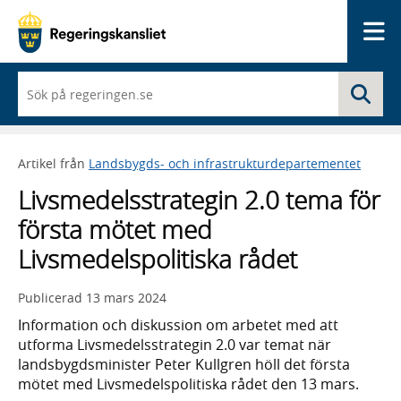
Me
När
Sö
du
börjar
skriva
så
Artikel från
Landsbygds- och infrastrukturdepartementet
framträder
en
Livsmedelsstrategin 2.0 tema för
lista
med
första mötet med
sökförslag
Livsmedelspolitiska rådet
Publicerad
13 mars 2024
Information och diskussion om arbetet med att
utforma Livsmedelsstrategin 2.0 var temat när
landsbygdsminister Peter Kullgren höll det första
mötet med Livsmedelspolitiska rådet den 13 mars.