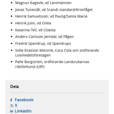
Magnus Kagevik, vd Lantmännen
Jonas Tunestål, vd Scandi standard/Kronfågel
Henrik Samuelsson, vd Paulig/Santa Maria
Henrik Julin, vd Orkla
Katarina Tell, vd Cloetta
Anders Carlsson Jerndal, vd Pågen
Fredrik Spendrup, vd Spendrups
Sofie Eliasson Morsink, Coca Cola och ordförande
Livsmedelsföretagen
Palle Borgström, ordförande Lantbrukarnas
riksförbund (LRF)
Dela
- öppnas i ny flik, extern webbplats,
Facebook
- öppnas i ny flik, extern webbplats,
X
- öppnas i ny flik, extern webbplats,
LinkedIn