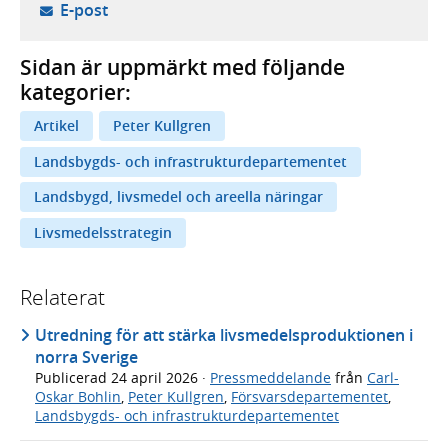
- öppnar din e-postklient,
E-post
Sidan är uppmärkt med följande
kategorier:
Artikel
Peter Kullgren
Landsbygds- och infrastrukturdepartementet
Landsbygd, livsmedel och areella näringar
Livsmedelsstrategin
Relaterat
Utredning för att stärka livsmedelsproduktionen i
norra Sverige
Publicerad
24 april 2026
·
Pressmeddelande
från
Carl-
Oskar Bohlin
,
Peter Kullgren
,
Försvarsdepartementet
,
Landsbygds- och infrastrukturdepartementet