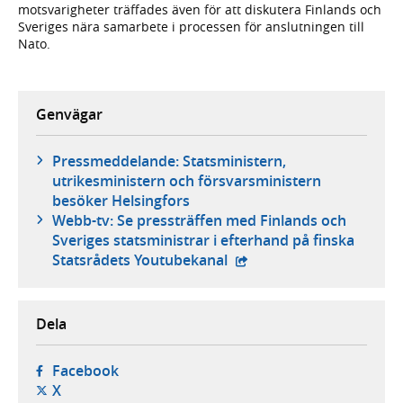
motsvarigheter träffades även för att diskutera Finlands och
Sveriges nära samarbete i processen för anslutningen till
Nato.
Genvägar
Pressmeddelande: Statsministern,
utrikesministern och försvarsministern
besöker Helsingfors
Webb-tv: Se pressträffen med Finlands och
Sveriges statsministrar i efterhand på finska
- extern webbplats,
Statsrådets Youtubekanal
Dela
- öppnas i ny flik, extern webbplats,
Facebook
- öppnas i ny flik, extern webbplats,
X