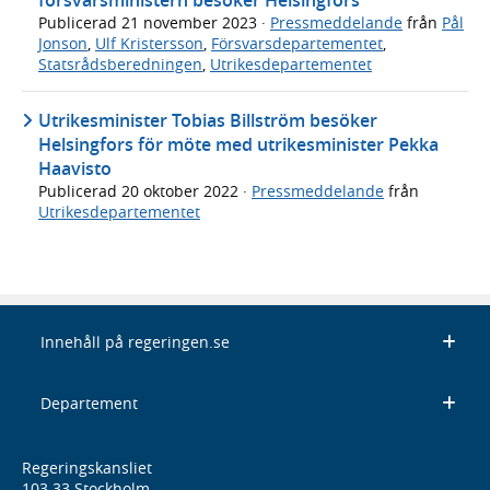
Publicerad
21 november 2023
·
Pressmeddelande
från
Pål
Jonson
,
Ulf Kristersson
,
Försvarsdepartementet
,
Statsrådsberedningen
,
Utrikesdepartementet
Utrikesminister Tobias Billström besöker
Helsingfors för möte med utrikesminister Pekka
Haavisto
Publicerad
20 oktober 2022
·
Pressmeddelande
från
Utrikesdepartementet
Innehåll på regeringen.se
Departement
Regeringskansliet
103 33 Stockholm