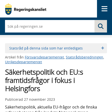
Me
När
Sö
du
börjar
skriva
så
framträder
Statsråd på denna sida som har entledigats
en
lista
Artikel från
Försvarsdepartementet
,
Statsrådsberedningen
,
med
Utrikesdepartementet
sökförslag
Säkerhetspolitik och EU:s
framtidsfrågor i fokus i
Helsingfors
Publicerad
27 november 2023
Säkerhetspolitik, aktuella EU-frågor och de finska