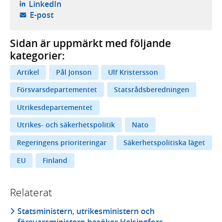
- öppnas i ny flik, extern webbplats,
LinkedIn
- öppnar din e-postklient,
E-post
Sidan är uppmärkt med följande
kategorier:
Artikel
Pål Jonson
Ulf Kristersson
Försvarsdepartementet
Statsrådsberedningen
Utrikesdepartementet
Utrikes- och säkerhetspolitik
Nato
Regeringens prioriteringar
Säkerhetspolitiska läget
EU
Finland
Relaterat
Statsministern, utrikesministern och
försvarsministern besöker Helsingfors