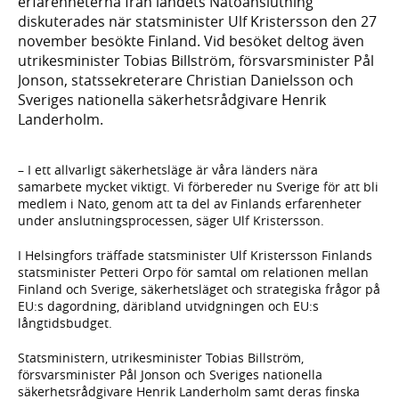
erfarenheterna från landets Natoanslutning
diskuterades när statsminister Ulf Kristersson den 27
november besökte Finland. Vid besöket deltog även
utrikesminister Tobias Billström, försvarsminister Pål
Jonson, statssekreterare Christian Danielsson och
Sveriges nationella säkerhetsrådgivare Henrik
Landerholm.
– I ett allvarligt säkerhetsläge är våra länders nära
samarbete mycket viktigt. Vi förbereder nu Sverige för att bli
medlem i Nato, genom att ta del av Finlands erfarenheter
under anslutningsprocessen, säger Ulf Kristersson.
I Helsingfors träffade statsminister Ulf Kristersson Finlands
statsminister Petteri Orpo för samtal om relationen mellan
Finland och Sverige, säkerhetsläget och strategiska frågor på
EU:s dagordning, däribland utvidgningen och EU:s
långtidsbudget.
Statsministern, utrikesminister Tobias Billström,
försvarsminister Pål Jonson och Sveriges nationella
säkerhetsrådgivare Henrik Landerholm samt deras finska