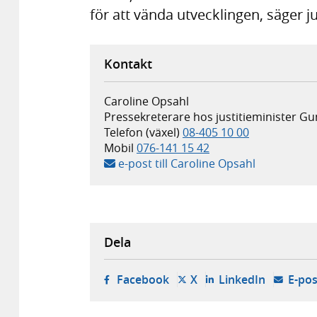
för att vända utvecklingen, säger 
Kontakt
Caroline Opsahl
Pressekreterare hos justitieminister 
Telefon (växel)
08-405 10 00
Mobil
076-141 15 42
e-post till Caroline Opsahl
Dela
- öppnas i ny flik, extern w
- öppnas i ny flik, ext
- öppnas i
Facebook
X
LinkedIn
E-pos