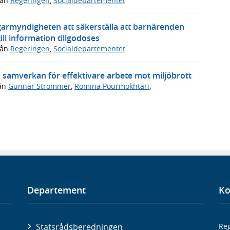
rån
Regeringen
,
Socialdepartementet
garmyndigheten att säkerställa att barnärenden
ll information tillgodoses
rån
Regeringen
,
Socialdepartementet
a samverkan för effektivare arbete mot miljöbrott
ån
Gunnar Strömmer
,
Romina Pourmokhtari
,
Departement
Ko
Statsrådsberedningen
Reg