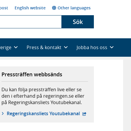
post
English website
Other languages
Sök
verige
Press & kontakt
Jobba hos oss
Pressträffen webbsänds
Du kan följa pressträffen live eller se
den i efterhand på regeringen.se eller
på Regeringskansliets Youtubekanal.
- extern webbplats,
Regeringskansliets Youtubekanal