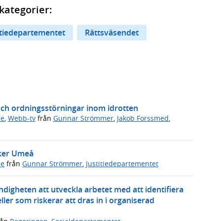
kategorier:
itiedepartementet
Rättsväsendet
och ordningsstörningar inom idrotten
de
,
Webb-tv
från
Gunnar Strömmer
,
Jakob Forssmed
,
öker Umeå
de
från
Gunnar Strömmer
,
Justitiedepartementet
ndigheten att utveckla arbetet med att identifiera
ller som riskerar att dras in i organiserad