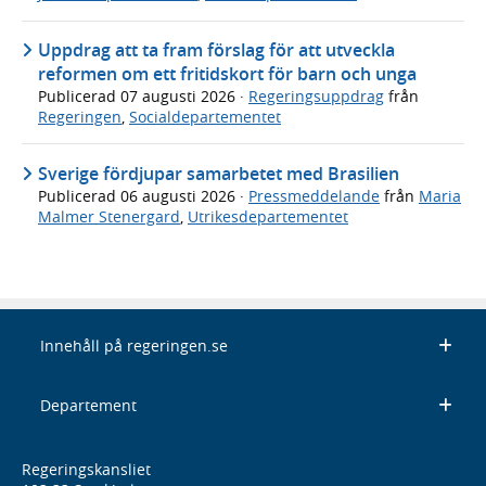
Uppdrag att ta fram förslag för att utveckla
reformen om ett fritidskort för barn och unga
Publicerad
07 augusti 2026
·
Regeringsuppdrag
från
Regeringen
,
Socialdepartementet
Sverige fördjupar samarbetet med Brasilien
Publicerad
06 augusti 2026
·
Pressmeddelande
från
Maria
Malmer Stenergard
,
Utrikesdepartementet
Innehåll på regeringen.se
Departement
Regeringskansliet