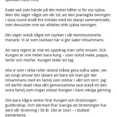
Exakt vad som hände på det mötet håller vi för oss själva.
Men det säger något om vår tid, att den planlagda övningen
i sista stund ändå fick inledas med ett skarpt sammanträde,
som dessutom inte var alldeles olikt själva övningen.
Det säger också något om styrkan i vår konstitutionella
monarki: Vi är som starkast när vi gör saker tillsammans.
Att vara regent är inte ett uppdrag man utför ensam. Och
Kungen är inte heller bara kung – utan också make, pappa,
farfar och morfar. Kungen leder ett lag.
Alla vi som i olika roller ibland måste göra svåra saker, vet
att tungt ansvar blir lättare att bära om man gör det
tillsammans med en familj som stöttar i vått och torrt. Jag
vill därför ikväll rikta vårt gemensamma tack också till den
stora familj som troget stöttar Kungen i hans viktiga gärning.
Om bara några veckor firar Kungen och Drottningen
guldbröllop. Och därmed firar Sverige att Drottningen har
varit vår drottning i 50 år. Det är stort – i dubbel
bemärkelse.