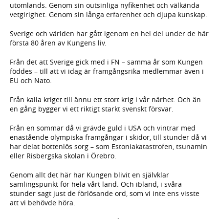
utomlands. Genom sin outsinliga nyfikenhet och välkända
vetgirighet. Genom sin långa erfarenhet och djupa kunskap.
Sverige och världen har gått igenom en hel del under de här
första 80 åren av Kungens liv.
Från det att Sverige gick med i FN – samma år som Kungen
föddes – till att vi idag är framgångsrika medlemmar även i
EU och Nato.
Från kalla kriget till ännu ett stort krig i vår närhet. Och än
en gång bygger vi ett riktigt starkt svenskt försvar.
Från en sommar då vi grävde guld i USA och vintrar med
enastående olympiska framgångar i skidor, till stunder då vi
har delat bottenlös sorg – som Estoniakatastrofen, tsunamin
eller Risbergska skolan i Örebro.
Genom allt det här har Kungen blivit en självklar
samlingspunkt för hela vårt land. Och ibland, i svåra
stunder sagt just de förlösande ord, som vi inte ens visste
att vi behövde höra.