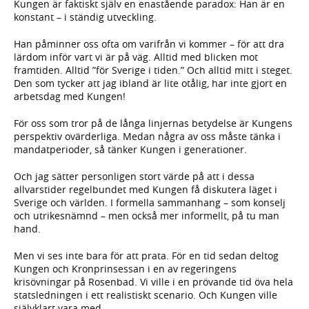
Kungen är faktiskt själv en enastående paradox: Han är en
konstant – i ständig utveckling.
Han påminner oss ofta om varifrån vi kommer – för att dra
lärdom inför vart vi är på väg. Alltid med blicken mot
framtiden. Alltid ”för Sverige i tiden.” Och alltid mitt i steget.
Den som tycker att jag ibland är lite otålig, har inte gjort en
arbetsdag med Kungen!
För oss som tror på de långa linjernas betydelse är Kungens
perspektiv ovärderliga. Medan några av oss måste tänka i
mandatperioder, så tänker Kungen i generationer.
Och jag sätter personligen stort värde på att i dessa
allvarstider regelbundet med Kungen få diskutera läget i
Sverige och världen. I formella sammanhang – som konselj
och utrikesnämnd – men också mer informellt, på tu man
hand.
Men vi ses inte bara för att prata. För en tid sedan deltog
Kungen och Kronprinsessan i en av regeringens
krisövningar på Rosenbad. Vi ville i en prövande tid öva hela
statsledningen i ett realistiskt scenario. Och Kungen ville
självklart vara med.