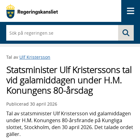
Me
När
Sö
du
börjar
skriva
så
Tal av
Ulf Kristersson
framträder
en
Statsminister Ulf Kristerssons tal
lista
med
vid galamiddagen under H.M.
sökförslag
Konungens 80-årsdag
Publicerad
30 april 2026
Tal av statsminister Ulf Kristersson vid galamiddagen
under H.M. Konungens 80-årsfirande på Kungliga
slottet, Stockholm, den 30 april 2026. Det talade ordet
gäller.