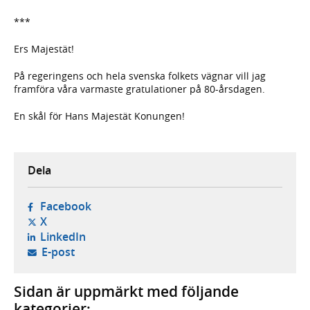
***
Ers Majestät!
På regeringens och hela svenska folkets vägnar vill jag
framföra våra varmaste gratulationer på 80-årsdagen.
En skål för Hans Majestät Konungen!
Dela
- öppnas i ny flik, extern webbplats,
Facebook
- öppnas i ny flik, extern webbplats,
X
- öppnas i ny flik, extern webbplats,
LinkedIn
- öppnar din e-postklient,
E-post
Sidan är uppmärkt med följande
kategorier: