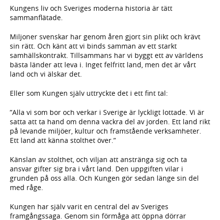
Kungens liv och Sveriges moderna historia är tätt
sammanflätade.
Miljoner svenskar har genom åren gjort sin plikt och krävt
sin rätt. Och känt att vi binds samman av ett starkt
samhällskontrakt. Tillsammans har vi byggt ett av världens
bästa länder att leva i. Inget felfritt land, men det är vårt
land och vi älskar det.
Eller som Kungen själv uttryckte det i ett fint tal:
”Alla vi som bor och verkar i Sverige är lyckligt lottade. Vi är
satta att ta hand om denna vackra del av jorden. Ett land rikt
på levande miljöer, kultur och framstående verksamheter.
Ett land att känna stolthet över.”
Känslan av stolthet, och viljan att anstränga sig och ta
ansvar gifter sig bra i vårt land. Den uppgiften vilar i
grunden på oss alla. Och Kungen gör sedan länge sin del
med råge.
Kungen har själv varit en central del av Sveriges
framgångssaga. Genom sin förmåga att öppna dörrar