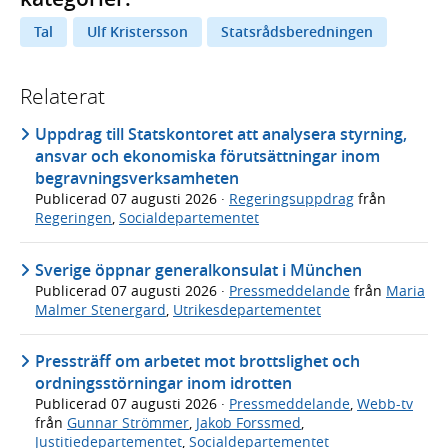
Tal
Ulf Kristersson
Statsrådsberedningen
Relaterat
Uppdrag till Statskontoret att analysera styrning,
ansvar och ekonomiska förutsättningar inom
begravningsverksamheten
Publicerad
07 augusti 2026
·
Regeringsuppdrag
från
Regeringen
,
Socialdepartementet
Sverige öppnar generalkonsulat i München
Publicerad
07 augusti 2026
·
Pressmeddelande
från
Maria
Malmer Stenergard
,
Utrikesdepartementet
Pressträff om arbetet mot brottslighet och
ordningsstörningar inom idrotten
Publicerad
07 augusti 2026
·
Pressmeddelande
,
Webb-tv
från
Gunnar Strömmer
,
Jakob Forssmed
,
Justitiedepartementet
,
Socialdepartementet