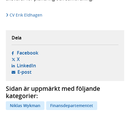
CV Erik Eldhagen
Dela
- öppnas i ny flik, extern webbplats,
Facebook
- öppnas i ny flik, extern webbplats,
X
- öppnas i ny flik, extern webbplats,
LinkedIn
- öppnar din e-postklient,
E-post
Sidan är uppmärkt med följande
kategorier:
Niklas Wykman
Finansdepartementet