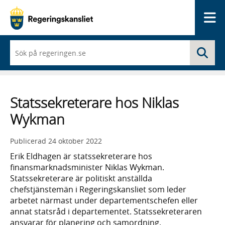
Me
När
Sö
du
börjar
skriva
så
framträder
Statssekreterare hos Niklas
en
lista
Wykman
med
sökförslag
Publicerad
24 oktober 2022
Erik Eldhagen är statssekreterare hos
finansmarknadsminister Niklas Wykman.
Statssekreterare är politiskt anställda
chefstjänstemän i Regeringskansliet som leder
arbetet närmast under departementschefen eller
annat statsråd i departementet. Statssekreteraren
ansvarar för planering och samordning.