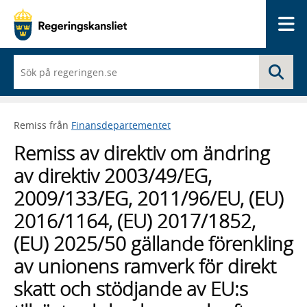
Me
När
Sö
du
börjar
skriva
så
Remiss från
Finansdepartementet
framträder
en
Remiss av direktiv om ändring
lista
med
av direktiv 2003/49/EG,
sökförslag
2009/133/EG, 2011/96/EU, (EU)
2016/1164, (EU) 2017/1852,
(EU) 2025/50 gällande förenkling
av unionens ramverk för direkt
skatt och stödjande av EU:s