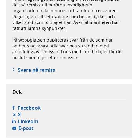
det på remiss till berörda myndigheter,
organisationer, kommuner och andra intressenter.
Regeringen vill veta vad de som berörs tycker och
vilket stöd som förslaget har. Även allmänheten har
rätt att lämna synpunkter.
På webbplatsen publiceras svar från de som har
ombetts att svara. Alla svar och yttranden med
anledning av remissen finns med i underlaget för de
beslut som följer efter remissen.
Svara på remiss
Dela
- öppnas i ny flik, extern webbplats,
Facebook
- öppnas i ny flik, extern webbplats,
X
- öppnas i ny flik, extern webbplats,
LinkedIn
- öppnar din e-postklient,
E-post