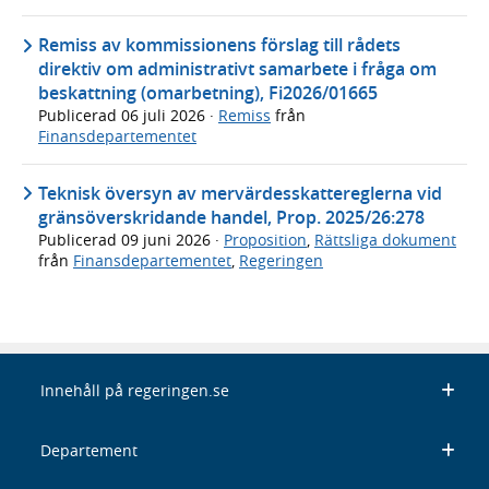
Remiss av kommissionens förslag till rådets
direktiv om administrativt samarbete i fråga om
beskattning (omarbetning), Fi2026/01665
Publicerad
06 juli 2026
·
Remiss
från
Finansdepartementet
Teknisk översyn av mervärdesskattereglerna vid
gränsöverskridande handel, Prop. 2025/26:278
Publicerad
09 juni 2026
·
Proposition
,
Rättsliga dokument
från
Finansdepartementet
,
Regeringen
Innehåll på regeringen.se
Departement