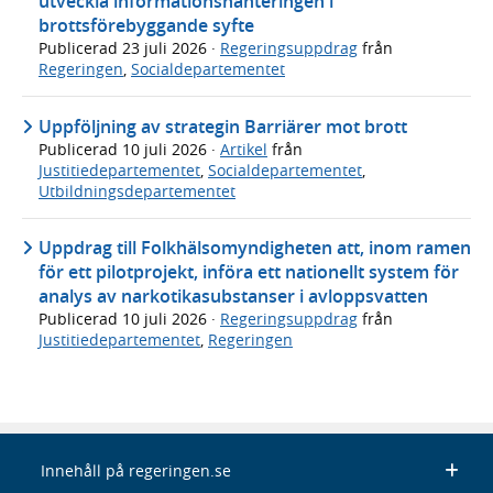
utveckla informationshanteringen i
brottsförebyggande syfte
Publicerad
23 juli 2026
·
Regeringsuppdrag
från
Regeringen
,
Socialdepartementet
Uppföljning av strategin Barriärer mot brott
Publicerad
10 juli 2026
·
Artikel
från
Justitiedepartementet
,
Socialdepartementet
,
Utbildningsdepartementet
Uppdrag till Folkhälsomyndigheten att, inom ramen
för ett pilotprojekt, införa ett nationellt system för
analys av narkotikasubstanser i avloppsvatten
Publicerad
10 juli 2026
·
Regeringsuppdrag
från
Justitiedepartementet
,
Regeringen
Innehåll på regeringen.se