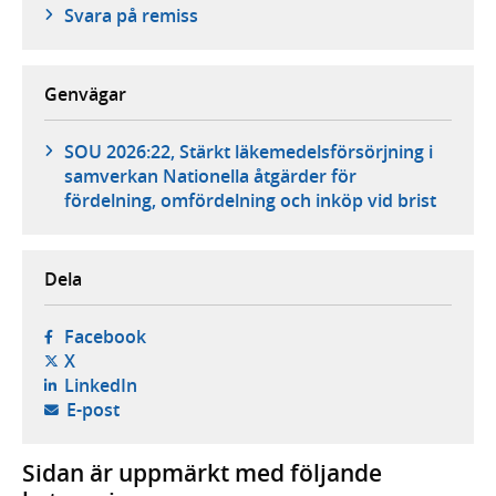
Svara på remiss
Genvägar
SOU 2026:22, Stärkt läkemedelsförsörjning i
samverkan Nationella åtgärder för
fördelning, omfördelning och inköp vid brist
Dela
- öppnas i ny flik, extern webbplats,
Facebook
- öppnas i ny flik, extern webbplats,
X
- öppnas i ny flik, extern webbplats,
LinkedIn
- öppnar din e-postklient,
E-post
Sidan är uppmärkt med följande