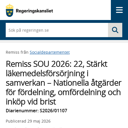
Me
När
Sö
du
börjar
skriva
så
Remiss från
Socialdepartementet
framträder
en
Remiss SOU 2026: 22, Stärkt
lista
med
läkemedelsförsörjning i
sökförslag
samverkan – Nationella åtgärder
för fördelning, omfördelning och
inköp vid brist
Diarienummer: S2026/01107
Publicerad
29 maj 2026