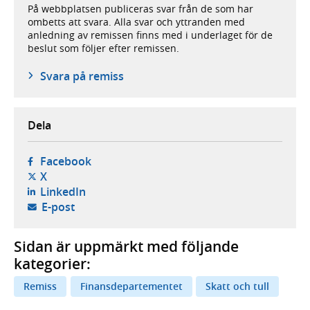
På webbplatsen publiceras svar från de som har
ombetts att svara. Alla svar och yttranden med
anledning av remissen finns med i underlaget för de
beslut som följer efter remissen.
Svara på remiss
Dela
- öppnas i ny flik, extern webbplats,
Facebook
- öppnas i ny flik, extern webbplats,
X
- öppnas i ny flik, extern webbplats,
LinkedIn
- öppnar din e-postklient,
E-post
Sidan är uppmärkt med följande
kategorier:
Remiss
Finansdepartementet
Skatt och tull