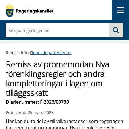
Me
När
Sö
du
börjar
skriva
så
Remiss från
Finansdepartementet
framträder
en
Remiss av promemorian Nya
lista
med
förenklingsregler och andra
sökförslag
kompletteringar i lagen om
tilläggsskatt
Diarienummer: Fi2026/00780
Publicerad
25 mars 2026
Här kan du ta del av till vilka instanser som regeringen
har remitterat promemorian Nya förenklingsregler