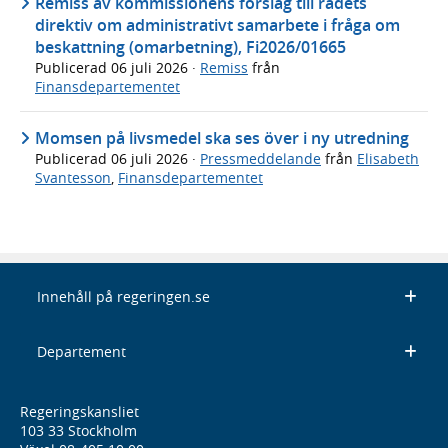
Remiss av kommissionens förslag till rådets
direktiv om administrativt samarbete i fråga om
beskattning (omarbetning), Fi2026/01665
Publicerad
06 juli 2026
·
Remiss
från
Finansdepartementet
Momsen på livsmedel ska ses över i ny utredning
Publicerad
06 juli 2026
·
Pressmeddelande
från
Elisabeth
Svantesson
,
Finansdepartementet
Innehåll på regeringen.se
Departement
Regeringskansliet
103 33 Stockholm