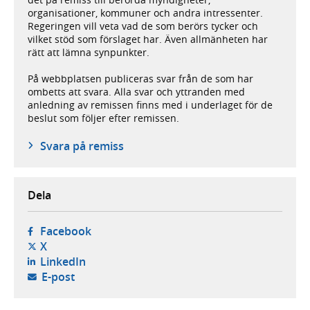
organisationer, kommuner och andra intressenter.
Regeringen vill veta vad de som berörs tycker och
vilket stöd som förslaget har. Även allmänheten har
rätt att lämna synpunkter.
På webbplatsen publiceras svar från de som har
ombetts att svara. Alla svar och yttranden med
anledning av remissen finns med i underlaget för de
beslut som följer efter remissen.
Svara på remiss
Dela
- öppnas i ny flik, extern webbplats,
Facebook
- öppnas i ny flik, extern webbplats,
X
- öppnas i ny flik, extern webbplats,
LinkedIn
- öppnar din e-postklient,
E-post