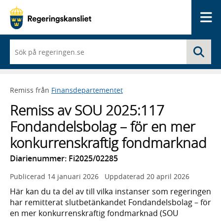
Me
När
Sö
du
börjar
skriva
så
Remiss från
Finansdepartementet
framträder
en
Remiss av SOU 2025:117
lista
med
Fondandelsbolag – för en mer
sökförslag
konkurrenskraftig fondmarknad
Diarienummer: Fi2025/02285
Publicerad
14 januari 2026
Uppdaterad
20 april 2026
Här kan du ta del av till vilka instanser som regeringen
har remitterat slutbetänkandet Fondandelsbolag – för
en mer konkurrenskraftig fondmarknad (SOU