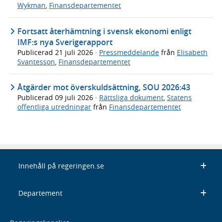
Wykman
,
Finansdepartementet
Fortsatt återhämtning i svensk ekonomi enligt
IMF:s nya Sverigerapport
Publicerad
21 juli 2026
·
Pressmeddelande
från
Elisabeth
Svantesson
,
Finansdepartementet
Åtgärder mot överskuldsättning, SOU 2026:43
Publicerad
09 juli 2026
·
Rättsliga dokument
,
Statens
offentliga utredningar
från
Finansdepartementet
Innehåll på regeringen.se
Departement