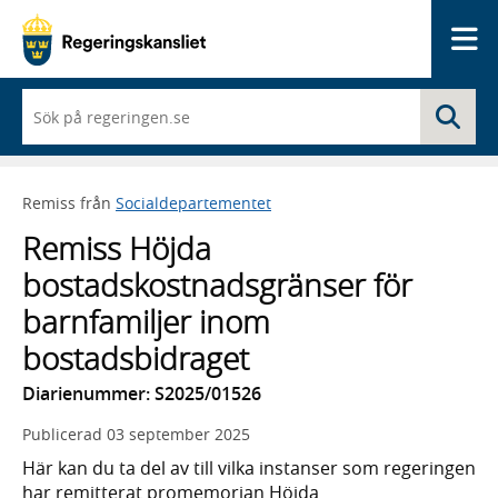
Me
När
Sö
du
börjar
skriva
så
Remiss från
Socialdepartementet
framträder
en
Remiss Höjda
lista
med
bostadskostnadsgränser för
sökförslag
barnfamiljer inom
bostadsbidraget
Diarienummer: S2025/01526
Publicerad
03 september 2025
Här kan du ta del av till vilka instanser som regeringen
har remitterat promemorian Höjda