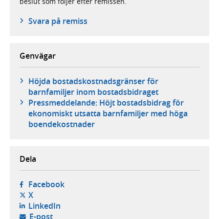
beslut som följer efter remissen.
Svara på remiss
Genvägar
Höjda bostadskostnadsgränser för
barnfamiljer inom bostadsbidraget
Pressmeddelande: Höjt bostadsbidrag för
ekonomiskt utsatta barnfamiljer med höga
boendekostnader
Dela
- öppnas i ny flik, extern webbplats,
Facebook
- öppnas i ny flik, extern webbplats,
X
- öppnas i ny flik, extern webbplats,
LinkedIn
- öppnar din e-postklient,
E-post