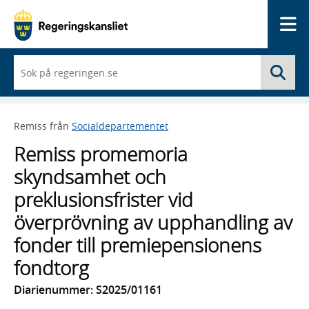
Me
När
Sö
du
börjar
skriva
så
Remiss från
Socialdepartementet
framträder
en
Remiss promemoria
lista
med
skyndsamhet och
sökförslag
preklusionsfrister vid
överprövning av upphandling av
fonder till premiepensionens
fondtorg
Diarienummer: S2025/01161