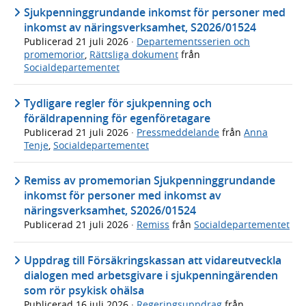
Sjukpenninggrundande inkomst för personer med
inkomst av näringsverksamhet, S2026/01524
Publicerad
21 juli 2026
·
Departementsserien och
promemorior
,
Rättsliga dokument
från
Socialdepartementet
Tydligare regler för sjukpenning och
föräldrapenning för egenföretagare
Publicerad
21 juli 2026
·
Pressmeddelande
från
Anna
Tenje
,
Socialdepartementet
Remiss av promemorian Sjukpenninggrundande
inkomst för personer med inkomst av
näringsverksamhet, S2026/01524
Publicerad
21 juli 2026
·
Remiss
från
Socialdepartementet
Uppdrag till Försäkringskassan att vidareutveckla
dialogen med arbetsgivare i sjukpenningärenden
som rör psykisk ohälsa
Publicerad
16 juli 2026
·
Regeringsuppdrag
från