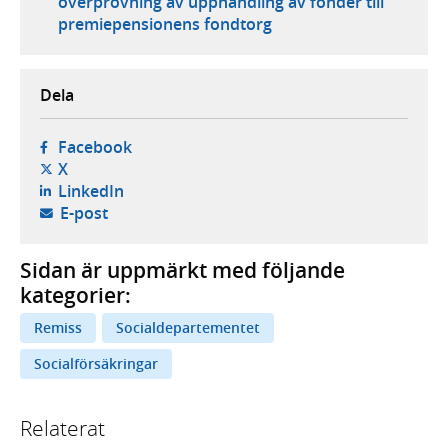
överprövning av upphandling av fonder till
premiepensionens fondtorg
Dela
- öppnas i ny flik, extern webbplats,
Facebook
- öppnas i ny flik, extern webbplats,
X
- öppnas i ny flik, extern webbplats,
LinkedIn
- öppnar din e-postklient,
E-post
Sidan är uppmärkt med följande
kategorier:
Remiss
Socialdepartementet
Socialförsäkringar
Relaterat