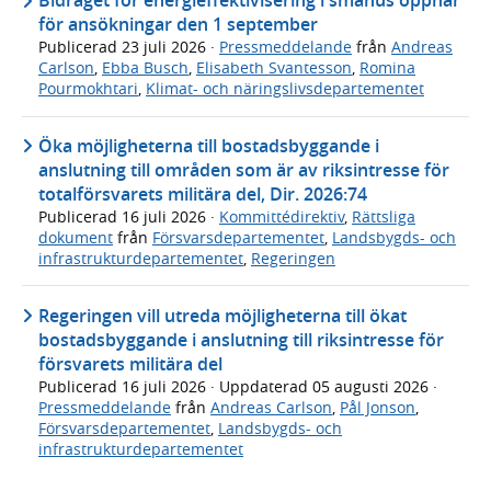
Bidraget för energieffektivisering i småhus öppnar
för ansökningar den 1 september
Publicerad
23 juli 2026
·
Pressmeddelande
från
Andreas
Carlson
,
Ebba Busch
,
Elisabeth Svantesson
,
Romina
Pourmokhtari
,
Klimat- och näringslivsdepartementet
Öka möjligheterna till bostadsbyggande i
anslutning till områden som är av riksintresse för
totalförsvarets militära del, Dir. 2026:74
Publicerad
16 juli 2026
·
Kommittédirektiv
,
Rättsliga
dokument
från
Försvarsdepartementet
,
Landsbygds- och
infrastrukturdepartementet
,
Regeringen
Regeringen vill utreda möjligheterna till ökat
bostadsbyggande i anslutning till riksintresse för
försvarets militära del
Publicerad
16 juli 2026
· Uppdaterad
05 augusti 2026
·
Pressmeddelande
från
Andreas Carlson
,
Pål Jonson
,
Försvarsdepartementet
,
Landsbygds- och
infrastrukturdepartementet