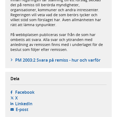
det på remiss till berörda myndigheter,
organisationer, kommuner och andra intressenter.
Regeringen vill veta vad de som berörs tycker och
vilket stöd som förslaget har. Även allmänheten har
rätt att lämna synpunkter.
På webbplatsen publiceras svar från de som har
ombetts att svara. Alla svar och yttranden med
anledning av remissen finns med i underlaget för de
beslut som följer efter remissen.
PM 2003:2 Svara på remiss - hur och varför
Dela
- öppnas i ny flik, extern webbplats,
Facebook
- öppnas i ny flik, extern webbplats,
X
- öppnas i ny flik, extern webbplats,
LinkedIn
- öppnar din e-postklient,
E-post