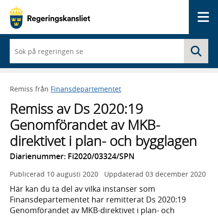
Me
När
Sö
du
börjar
skriva
så
Remiss från
Finansdepartementet
framträder
en
Remiss av Ds 2020:19
lista
med
Genomförandet av MKB-
sökförslag
direktivet i plan- och bygglagen
Diarienummer: Fi2020/03324/SPN
Publicerad
10 augusti 2020
Uppdaterad
03 december 2020
Här kan du ta del av vilka instanser som
Finansdepartementet har remitterat Ds 2020:19
Genomförandet av MKB-direktivet i plan- och