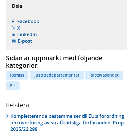
Dela
- öppnas i ny flik, extern webbplats,
Facebook
- öppnas i ny flik, extern webbplats,
X
- öppnas i ny flik, extern webbplats,
LinkedIn
- öppnar din e-postklient,
E-post
Sidan är uppmärkt med följande
kategorier:
Remiss
Justitiedepartementet
Rättsväsendet
EU
Relaterat
Kompletterande bestämmelser till EU:s förordning
om överföring av straffrättsliga förfaranden, Prop.
2025/26:298