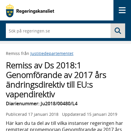
Me
När
Sö
du
börjar
skriva
så
Remiss från
Justitiedepartementet
framträder
en
Remiss av Ds 2018:1
lista
med
Genomförande av 2017 års
sökförslag
ändringsdirektiv till EU:s
vapendirektiv
Diarienummer: Ju2018/00480/L4
Publicerad
17 januari 2018
Uppdaterad
15 januari 2019
Här kan du ta del av till vilka instanser regeringen har
remitterat promemorian Genomförande av 2017 års