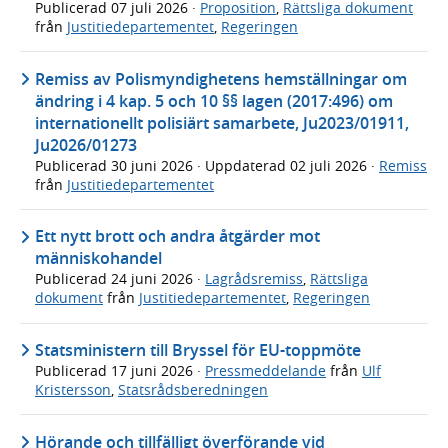
Publicerad
07 juli 2026
·
Proposition
,
Rättsliga dokument
från
Justitiedepartementet
,
Regeringen
Remiss av Polismyndighetens hemställningar om
ändring i 4 kap. 5 och 10 §§ lagen (2017:496) om
internationellt polisiärt samarbete, Ju2023/01911,
Ju2026/01273
Publicerad
30 juni 2026
· Uppdaterad
02 juli 2026
·
Remiss
från
Justitiedepartementet
Ett nytt brott och andra åtgärder mot
människohandel
Publicerad
24 juni 2026
·
Lagrådsremiss
,
Rättsliga
dokument
från
Justitiedepartementet
,
Regeringen
Statsministern till Bryssel för EU-toppmöte
Publicerad
17 juni 2026
·
Pressmeddelande
från
Ulf
Kristersson
,
Statsrådsberedningen
Hörande och tillfälligt överförande vid