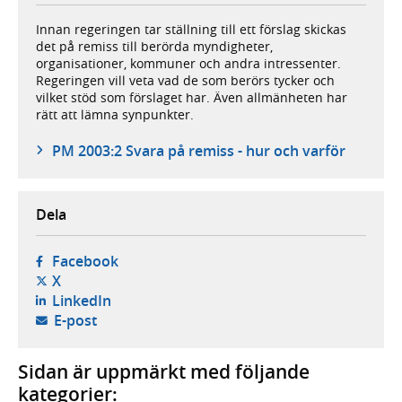
Innan regeringen tar ställning till ett förslag skickas
det på remiss till berörda myndigheter,
organisationer, kommuner och andra intressenter.
Regeringen vill veta vad de som berörs tycker och
vilket stöd som förslaget har. Även allmänheten har
rätt att lämna synpunkter.
PM 2003:2 Svara på remiss - hur och varför
Dela
- öppnas i ny flik, extern webbplats,
Facebook
- öppnas i ny flik, extern webbplats,
X
- öppnas i ny flik, extern webbplats,
LinkedIn
- öppnar din e-postklient,
E-post
Sidan är uppmärkt med följande
kategorier: