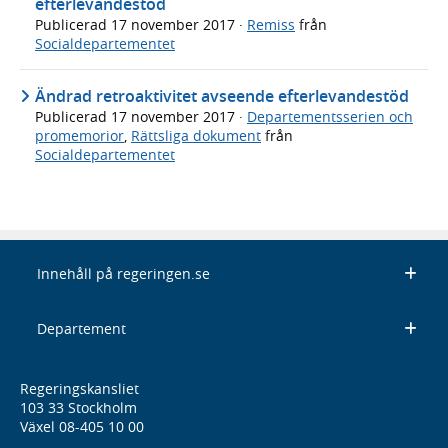
efterlevandestöd
Publicerad
17 november 2017
·
Remiss
från
Socialdepartementet
Ändrad retroaktivitet avseende efterlevandestöd
Publicerad
17 november 2017
·
Departementsserien och
promemorior
,
Rättsliga dokument
från
Socialdepartementet
Innehåll på regeringen.se
Departement
Regeringskansliet
103 33 Stockholm
Växel 08-405 10 00