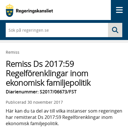
Me
När
Sö
du
börjar
skriva
så
Remiss
framträder
en
Remiss Ds 2017:59
lista
med
Regelförenklingar inom
sökförslag
ekonomisk familjepolitik
Diarienummer: S2017/06673/FST
Publicerad
30 november 2017
Här kan du ta del av till vilka instanser som regeringen
har remitterat Ds 2017:59 Regelförenklingar inom
ekonomisk familjepolitik.