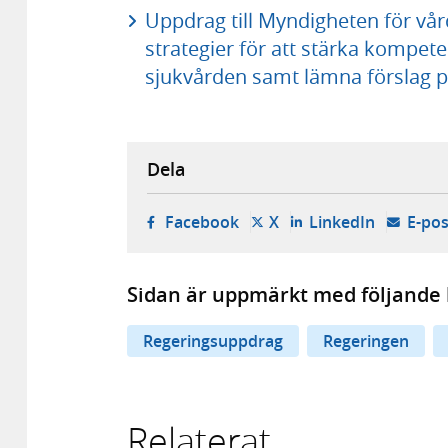
Uppdrag till Myndigheten för vår
strategier för att stärka kompete
sjukvården samt lämna förslag på
Dela
- öppnas i ny flik, extern w
- öppnas i ny flik, ext
- öppnas i
Facebook
X
LinkedIn
E-pos
Sidan är uppmärkt med följande 
Regeringsuppdrag
Regeringen
Relaterat