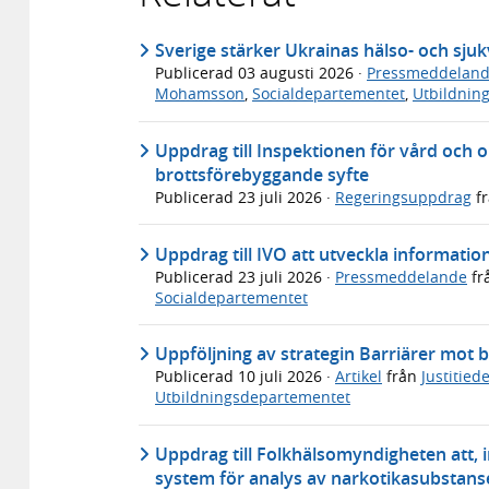
Sverige stärker Ukrainas hälso- och sj
Publicerad
03 augusti 2026
·
Pressmeddelan
Mohamsson
,
Socialdepartementet
,
Utbildnin
Uppdrag till Inspektionen för vård och 
brottsförebyggande syfte
Publicerad
23 juli 2026
·
Regeringsuppdrag
f
Uppdrag till IVO att utveckla informati
Publicerad
23 juli 2026
·
Pressmeddelande
fr
Socialdepartementet
Uppföljning av strategin Barriärer mot b
Publicerad
10 juli 2026
·
Artikel
från
Justitie
Utbildningsdepartementet
Uppdrag till Folkhälsomyndigheten att, in
system för analys av narkotikasubstans