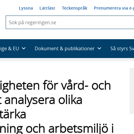
Lyssna
Lättläst
Teckenspråk
Prenumerera via e-
När
du
börjar
skriva
så
rige & EU
Dokument & publikationer
Så styrs S
framträder
en
lista
med
sökförslag
igheten för vård- och
 analysera olika
stärka
ing och arbetsmiljö i