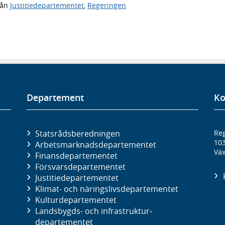
rån
Justitiedepartementet
,
Regeringen
Departement
Ko
Statsrådsberedningen
Reg
10
Arbetsmarknads­departementet
Väx
Finans­departementet
Försvars­departementet
Justitie­departementet
Klimat- och näringslivs­departementet
Kultur­departementet
Landsbygds- och infrastruktur­
departementet