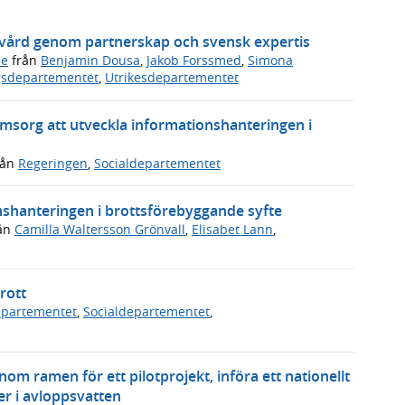
ukvård genom partnerskap och svensk expertis
de
från
Benjamin Dousa
,
Jakob Forssmed
,
Simona
gsdepartementet
,
Utrikesdepartementet
omsorg att utveckla informationshanteringen i
rån
Regeringen
,
Socialdepartementet
onshanteringen i brottsförebyggande syfte
ån
Camilla Waltersson Grönvall
,
Elisabet Lann
,
rott
departementet
,
Socialdepartementet
,
om ramen för ett pilotprojekt, införa ett nationellt
er i avloppsvatten