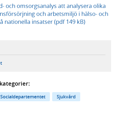
d- och omsorgsanalys att analysera olika
nsförsörjning och arbetsmiljö i hälso- och
 nationella insatser (pdf 149 kB)
ebbplats,
ern webbplats,
 ny flik, extern webbplats,
- öppnar din e-postklient,
t
kategorier:
Socialdepartementet
Sjukvård