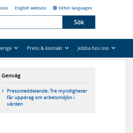
post
English website
Other languages
Sök
verige
Press & kontakt
Jobba hos oss
Genväg
Pressmeddelande: Tre myndigheter
får uppdrag om arbetsmiljön i
vården