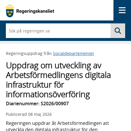
Me
När
Sö
du
börjar
skriva
så
Regeringsuppdrag från
Socialdepartementet
framträder
en
Uppdrag om utveckling av
lista
med
Arbetsförmedlingens digitala
sökförslag
infrastruktur för
informationsöverföring
Diarienummer: S2026/00907
Publicerad
08 maj 2026
Regeringen uppdrar åt Arbetsförmedlingen att
utveckla den digitala infrastruktur för den