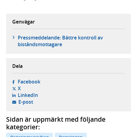
Genvägar
Pressmeddelande: Bättre kontroll av
biståndsmottagare
Dela
- öppnas i ny flik, extern webbplats,
Facebook
- öppnas i ny flik, extern webbplats,
X
- öppnas i ny flik, extern webbplats,
LinkedIn
- öppnar din e-postklient,
E-post
Sidan är uppmärkt med följande
kategorier: