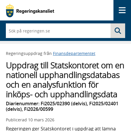
Me
När
Sö
du
börjar
skriva
så
Regeringsuppdrag från
Finansdepartementet
framträder
en
Uppdrag till Statskontoret om en
lista
med
nationell upphandlingsdatabas
sökförslag
och en analysfunktion för
inköps- och upphandlingsdata
Diarienummer: Fi2025/02390 (delvis), Fi2025/02401
(delvis), Fi2026/00599
Publicerad
10 mars 2026
Regeringen ger Statskontoret i uppdrag att lämna