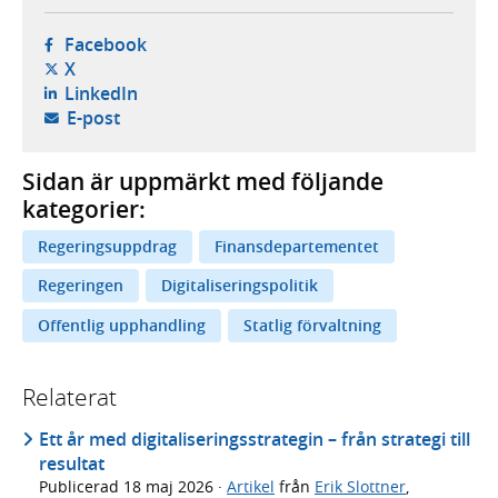
- öppnas i ny flik, extern webbplats,
Facebook
- öppnas i ny flik, extern webbplats,
X
- öppnas i ny flik, extern webbplats,
LinkedIn
- öppnar din e-postklient,
E-post
Sidan är uppmärkt med följande
kategorier:
Regeringsuppdrag
Finansdepartementet
Regeringen
Digitaliseringspolitik
Offentlig upphandling
Statlig förvaltning
Relaterat
Ett år med digitaliseringsstrategin – från strategi till
resultat
Publicerad
18 maj 2026
·
Artikel
från
Erik Slottner
,