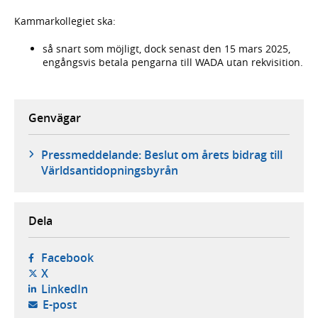
Kammarkollegiet ska:
så snart som möjligt, dock senast den 15 mars 2025,
engångsvis betala pengarna till WADA utan rekvisition.
Genvägar
Pressmeddelande: Beslut om årets bidrag till
Världsantidopningsbyrån
Dela
- öppnas i ny flik, extern webbplats,
Facebook
- öppnas i ny flik, extern webbplats,
X
- öppnas i ny flik, extern webbplats,
LinkedIn
- öppnar din e-postklient,
E-post