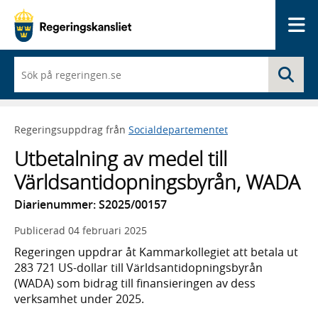
Me
När
Sö
du
börjar
skriva
så
Regeringsuppdrag från
Socialdepartementet
framträder
en
Utbetalning av medel till
lista
med
Världsantidopningsbyrån, WADA
sökförslag
Diarienummer: S2025/00157
Publicerad
04 februari 2025
Regeringen uppdrar åt Kammarkollegiet att betala ut
283 721 US-dollar till Världsantidopningsbyrån
(WADA) som bidrag till finansieringen av dess
verksamhet under 2025.