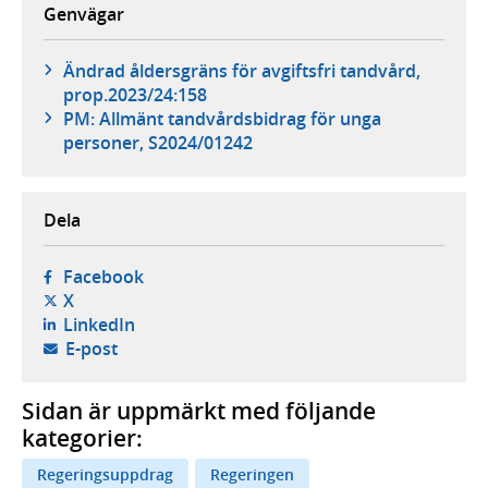
Genvägar
Ändrad åldersgräns för avgiftsfri tandvård,
prop.2023/24:158
PM: Allmänt tandvårdsbidrag för unga
personer, S2024/01242
Dela
- öppnas i ny flik, extern webbplats,
Facebook
- öppnas i ny flik, extern webbplats,
X
- öppnas i ny flik, extern webbplats,
LinkedIn
- öppnar din e-postklient,
E-post
Sidan är uppmärkt med följande
kategorier:
Regeringsuppdrag
Regeringen