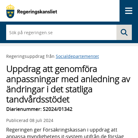
Me
När
Sö
du
börjar
skriva
så
Regeringsuppdrag från
Socialdepartementet
framträder
en
Uppdrag att genomföra
lista
med
anpassningar med anledning av
sökförslag
ändringar i det statliga
tandvårdsstödet
Diarienummer: S2024/01342
Publicerad
08 juli 2024
Regeringen ger Försäkringskassan i uppdrag att
anpassa myndighetens it-system utifrån de förslag