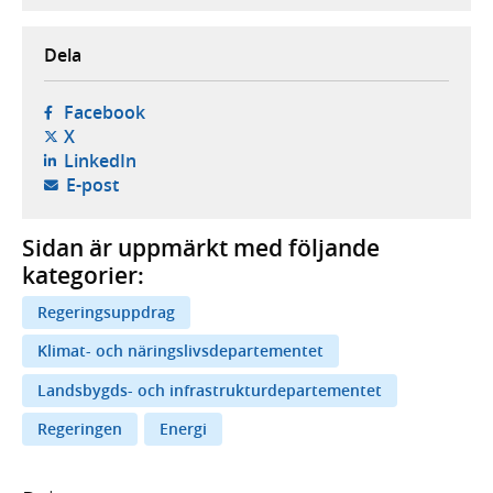
Dela
- öppnas i ny flik, extern webbplats,
Facebook
- öppnas i ny flik, extern webbplats,
X
- öppnas i ny flik, extern webbplats,
LinkedIn
- öppnar din e-postklient,
E-post
Sidan är uppmärkt med följande
kategorier:
Regeringsuppdrag
Klimat- och näringslivsdepartementet
Landsbygds- och infrastrukturdepartementet
Regeringen
Energi