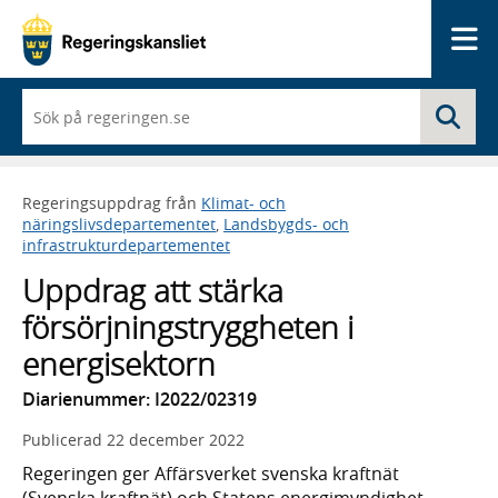
Me
När
Sö
du
börjar
skriva
så
Regeringsuppdrag från
Klimat- och
framträder
näringslivsdepartementet
,
Landsbygds- och
en
infrastrukturdepartementet
lista
med
Uppdrag att stärka
sökförslag
försörjningstryggheten i
energisektorn
Diarienummer: I2022/02319
Publicerad
22 december 2022
Regeringen ger Affärsverket svenska kraftnät
(Svenska kraftnät) och Statens energimyndighet