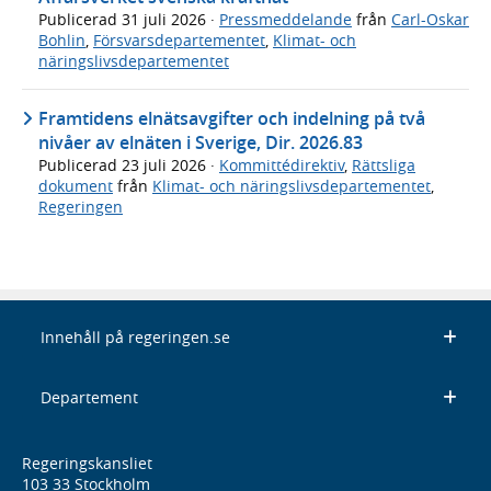
Publicerad
31 juli 2026
·
Pressmeddelande
från
Carl-Oskar
Bohlin
,
Försvarsdepartementet
,
Klimat- och
näringslivsdepartementet
Framtidens elnätsavgifter och indelning på två
nivåer av elnäten i Sverige, Dir. 2026.83
Publicerad
23 juli 2026
·
Kommittédirektiv
,
Rättsliga
dokument
från
Klimat- och näringslivsdepartementet
,
Regeringen
Innehåll på regeringen.se
Departement
Regeringskansliet
103 33 Stockholm