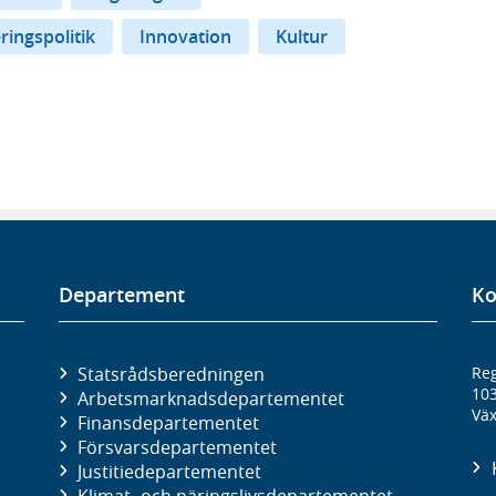
eringspolitik
Innovation
Kultur
Departement
Ko
Statsrådsberedningen
Reg
10
Arbetsmarknads­departementet
Väx
Finans­departementet
Försvars­departementet
Justitie­departementet
Klimat- och näringslivs­departementet