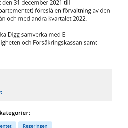
 den 31 december 2021 till
partementet) föreslå en förvaltning av den
från och med andra kvartalet 2022.
ska Digg samverka med E-
igheten och Försäkringskassan samt
ebbplats,
ern webbplats,
 ny flik, extern webbplats,
- öppnar din e-postklient,
t
kategorier:
entet
Regeringen