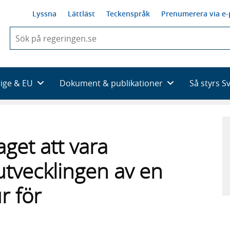
Lyssna
Lättläst
Teckenspråk
Prenumerera via e-
När
du
börjar
skriva
så
rige & EU
Dokument & publikationer
Så styrs S
framträder
en
lista
med
sökförslag
get att vara
utvecklingen av en
ur för