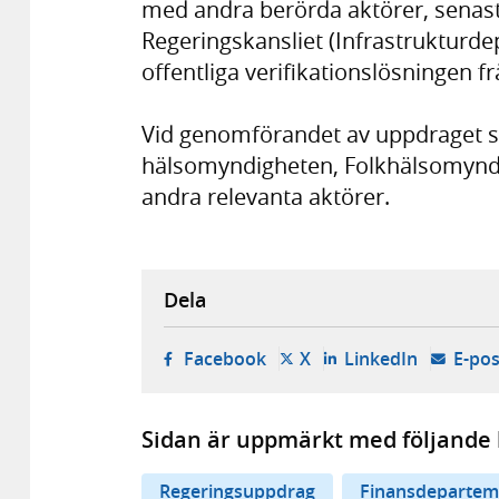
med andra berörda aktörer, senast
Regeringskansliet (Infrastrukturde
offentliga verifikationslösningen 
Vid genomförandet av uppdraget 
hälsomyndigheten, Folkhälsomynd
andra relevanta aktörer.
Dela
- öppnas i ny flik, extern w
- öppnas i ny flik, ext
- öppnas i
Facebook
X
LinkedIn
E-pos
Sidan är uppmärkt med följande 
Regeringsuppdrag
Finansdepartem