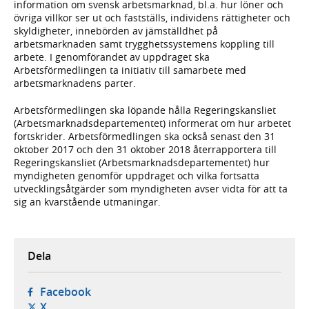
information om svensk arbetsmarknad, bl.a. hur löner och
övriga villkor ser ut och fastställs, individens rättigheter och
skyldigheter, innebörden av jämställdhet på
arbetsmarknaden samt trygghetssystemens koppling till
arbete. I genomförandet av uppdraget ska
Arbetsförmedlingen ta initiativ till samarbete med
arbetsmarknadens parter.
Arbetsförmedlingen ska löpande hålla Regeringskansliet
(Arbetsmarknadsdepartementet) informerat om hur arbetet
fortskrider. Arbetsförmedlingen ska också senast den 31
oktober 2017 och den 31 oktober 2018 återrapportera till
Regeringskansliet (Arbetsmarknadsdepartementet) hur
myndigheten genomför uppdraget och vilka fortsatta
utvecklingsåtgärder som myndigheten avser vidta för att ta
sig an kvarstående utmaningar.
Dela
- öppnas i ny flik, extern webbplats,
Facebook
- öppnas i ny flik, extern webbplats,
X