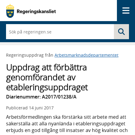
Me
När
Sö
du
börjar
skriva
så
Regeringsuppdrag från
Arbetsmarknadsdepartementet
framträder
en
Uppdrag att förbättra
lista
med
genomförandet av
sökförslag
etableringsuppdraget
Diarienummer: A2017/01238/A
Publicerad
14 juni 2017
Arbetsförmedlingen ska förstärka sitt arbete med att
säkerställa att alla nyanlända i etableringsuppdraget
erbjuds en god tillgång till insatser av hög kvalitet och