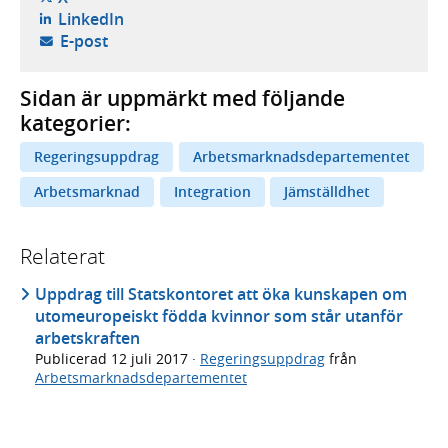
- öppnas i ny flik, extern webbplats,
LinkedIn
- öppnar din e-postklient,
E-post
Sidan är uppmärkt med följande
kategorier:
Regeringsuppdrag
Arbetsmarknadsdepartementet
Arbetsmarknad
Integration
Jämställdhet
Relaterat
Uppdrag till Statskontoret att öka kunskapen om
utomeuropeiskt födda kvinnor som står utanför
arbetskraften
Publicerad
12 juli 2017
·
Regeringsuppdrag
från
Arbetsmarknadsdepartementet