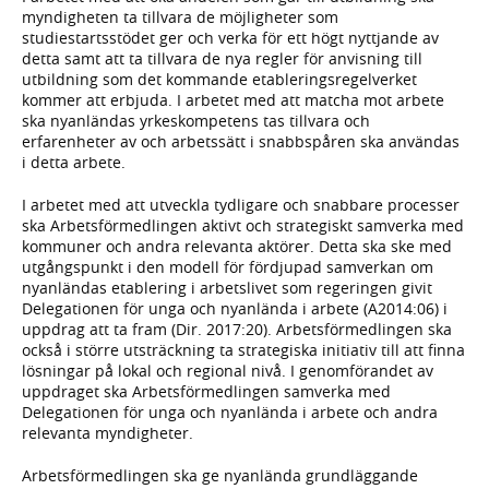
myndigheten ta tillvara de möjligheter som
studiestartsstödet ger och verka för ett högt nyttjande av
detta samt att ta tillvara de nya regler för anvisning till
utbildning som det kommande etableringsregelverket
kommer att erbjuda. I arbetet med att matcha mot arbete
ska nyanländas yrkeskompetens tas tillvara och
erfarenheter av och arbetssätt i snabbspåren ska användas
i detta arbete.
I arbetet med att utveckla tydligare och snabbare processer
ska Arbetsförmedlingen aktivt och strategiskt samverka med
kommuner och andra relevanta aktörer. Detta ska ske med
utgångspunkt i den modell för fördjupad samverkan om
nyanländas etablering i arbetslivet som regeringen givit
Delegationen för unga och nyanlända i arbete (A2014:06) i
uppdrag att ta fram (Dir. 2017:20). Arbetsförmedlingen ska
också i större utsträckning ta strategiska initiativ till att finna
lösningar på lokal och regional nivå. I genomförandet av
uppdraget ska Arbetsförmedlingen samverka med
Delegationen för unga och nyanlända i arbete och andra
relevanta myndigheter.
Arbetsförmedlingen ska ge nyanlända grundläggande