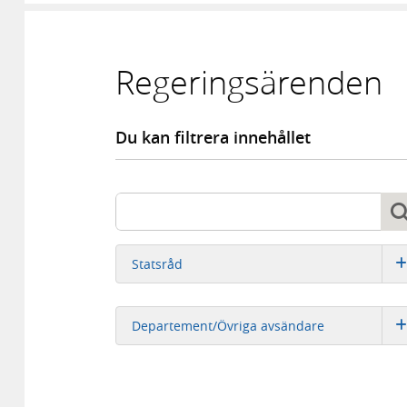
Regeringsärenden
Du kan filtrera innehållet
Sök
Sök
Statsråd
Departement/Övriga avsändare