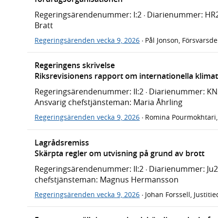
Regeringsärendenummer: I:2
Diarienummer: HR
·
Bratt
Regeringsärenden vecka 9, 2026
Pål Jonson, Försvarsd
·
Regeringens skrivelse
Riksrevisionens rapport om internationella klimat
Regeringsärendenummer: II:2
Diarienummer: KN
·
Ansvarig chefstjänsteman: Maria Åhrling
Regeringsärenden vecka 9, 2026
Romina Pourmokhtari, 
·
Lagrådsremiss
Skärpta regler om utvisning på grund av brott
Regeringsärendenummer: II:2
Diarienummer: Ju2
·
chefstjänsteman: Magnus Hermansson
Regeringsärenden vecka 9, 2026
Johan Forssell, Justit
·