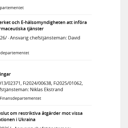
epartementet
rket och E-hälsomyndigheten att införa
rmaceutiska tjänster
026/
Ansvarig chefstjänsteman: David
·
ldepartementet
ningar
13/02371, Fi2024/00638, Fi2025/01062,
fstjänsteman: Niklas Ekstrand
 Finansdepartementet
lut om restriktiva åtgärder mot vissa
ationen i Ukraina