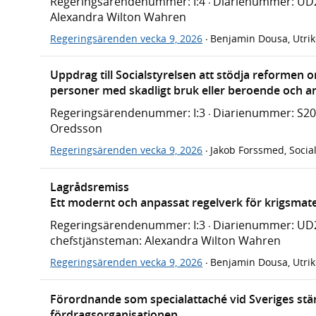
Regeringsärendenummer: I:4
Diarienummer: UD
·
Alexandra Wilton Wahren
Regeringsärenden vecka 9, 2026
Benjamin Dousa, Utri
·
Uppdrag till Socialstyrelsen att stödja reforme
personer med skadligt bruk eller beroende och and
Regeringsärendenummer: I:3
Diarienummer: S2
·
Oredsson
Regeringsärenden vecka 9, 2026
Jakob Forssmed, Socia
·
Lagrådsremiss
Ett modernt och anpassat regelverk för krigsmate
Regeringsärendenummer: I:3
Diarienummer: UD
·
chefstjänsteman: Alexandra Wilton Wahren
Regeringsärenden vecka 9, 2026
Benjamin Dousa, Utri
·
Förordnande som specialattaché vid Sveriges stä
fördragsorganisationen