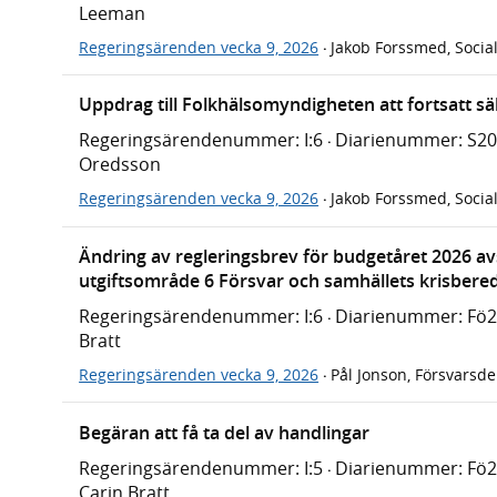
Leeman
Regeringsärenden vecka 9, 2026
Jakob Forssmed, Socia
·
Uppdrag till Folkhälsomyndigheten att fortsatt säk
Regeringsärendenummer: I:6
Diarienummer: S2
·
Oredsson
Regeringsärenden vecka 9, 2026
Jakob Forssmed, Socia
·
Ändring av regleringsbrev för budgetåret 2026 av
utgiftsområde 6 Försvar och samhällets krisbere
Regeringsärendenummer: I:6
Diarienummer: Fö
·
Bratt
Regeringsärenden vecka 9, 2026
Pål Jonson, Försvarsd
·
Begäran att få ta del av handlingar
Regeringsärendenummer: I:5
Diarienummer: Fö
·
Carin Bratt