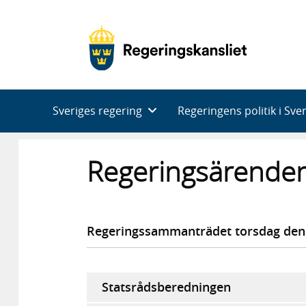
Huvudnavigering
Sveriges regering
Regeringens politik i Sve
Regeringsärenden
Regeringssammanträdet torsdag den 
Statsrådsberedningen