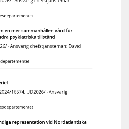
2026/
Ansvarig chefstjänsteman:
·
kesdepartementet
n om en mer sammanhållen vård för
ra psykiatriska tillstånd
026/
Ansvarig chefstjänsteman: David
·
ldepartementet
riel
2024/16574, UD2026/
Ansvarig
·
kesdepartementet
ndiga representation vid Nordatlantiska