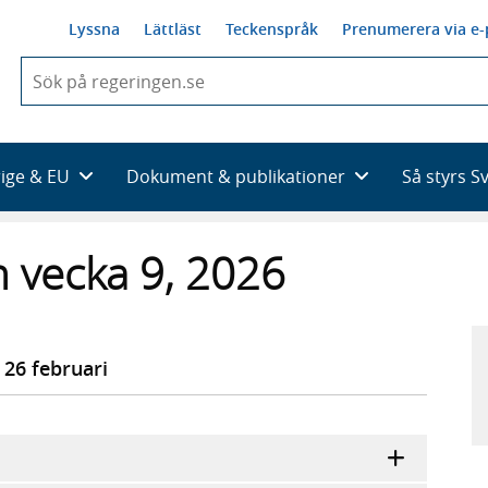
Lyssna
Lättläst
Teckenspråk
Prenumerera via e-
När
du
börjar
skriva
så
rige & EU
Dokument & publikationer
Så styrs S
framträder
en
lista
 vecka 9, 2026
med
sökförslag
26 februari