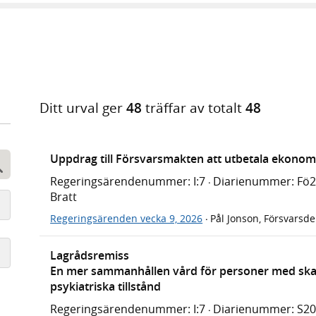
Ditt urval ger
48
träffar av totalt
48
Uppdrag till Försvarsmakten att utbetala ekonomis
Sök
Regeringsärendenummer: I:7
Diarienummer: Fö
·
Bratt
Regeringsärenden vecka 9, 2026
Pål Jonson, Försvarsd
·
Lagrådsremiss
En mer sammanhållen vård för personer med ska
psykiatriska tillstånd
Regeringsärendenummer: I:7
Diarienummer: S2
·