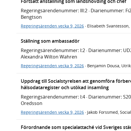
Fortsatt anställning som landshövding och chef
Regeringsärendenummer: III:2
Diarienummer: Fi
·
Bengtson
Regeringsärenden vecka 9, 2026
Elisabeth Svantesson,
·
Ställning som ambassadör
Regeringsärendenummer: I:2
Diarienummer: UD
·
Alexandra Wilton Wahren
Regeringsärenden vecka 9, 2026
Benjamin Dousa, Utri
·
Uppdrag till Socialstyrelsen att genomföra förber
hälsodataregister och utökad insamling
Regeringsärendenummer: I:4
Diarienummer: S2
·
Oredsson
Regeringsärenden vecka 9, 2026
Jakob Forssmed, Socia
·
Förordnande som specialattaché vid Sveriges stä