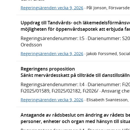
Regeringsärenden vecka 9, 2026
Pål Jonson, Försvarsd
·
Uppdrag till Tandvårds- och läkemedelsförmånsve
möjligheten för öppenvårdsapotek att erbjuda fa
Regeringsärendenummer: I:5
Diarienummer: S2
·
Oredsson
Regeringsärenden vecka 9, 2026
Jakob Forssmed, Socia
·
Regeringens proposition
Sänkt mervärdesskatt på tillträde till danstillställ
Regeringsärendenummer: I:4
Diarienummer: Fi20
·
Fi2025/01589, Fi2025/02182, Fi2026/
Ansvarig che
·
Regeringsärenden vecka 9, 2026
Elisabeth Svantesson,
·
Antagande av rådsbeslut om ändring av rådets bes
personer, enheter och organ med hänsyn till situ