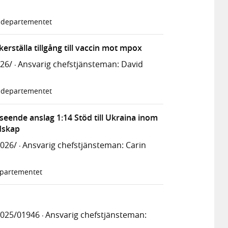
ldepartementet
erställa tillgång till vaccin mot mpox
026/
Ansvarig chefstjänsteman: David
·
ldepartementet
seende anslag 1:14 Stöd till Ukraina inom
dskap
2026/
Ansvarig chefstjänsteman: Carin
·
epartementet
2025/01946
Ansvarig chefstjänsteman:
·