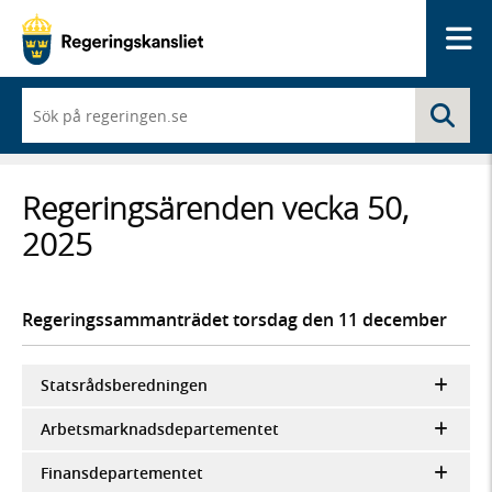
Me
När
Sö
du
börjar
skriva
så
Regeringsärenden vecka 50,
framträder
en
2025
lista
med
sökförslag
Regeringssammanträdet torsdag den 11 december
Statsrådsberedningen
Arbetsmarknadsdepartementet
Finansdepartementet