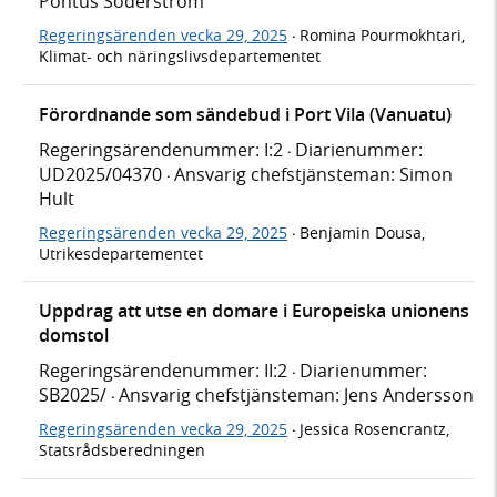
Pontus Söderström
Regeringsärenden vecka 29, 2025
Romina Pourmokhtari,
·
Klimat- och näringslivsdepartementet
Förordnande som sändebud i Port Vila (Vanuatu)
Regeringsärendenummer: I:2
Diarienummer:
·
UD2025/04370
Ansvarig chefstjänsteman: Simon
·
Hult
Regeringsärenden vecka 29, 2025
Benjamin Dousa,
·
Utrikesdepartementet
Uppdrag att utse en domare i Europeiska unionens
domstol
Regeringsärendenummer: II:2
Diarienummer:
·
SB2025/
Ansvarig chefstjänsteman: Jens Andersson
·
Regeringsärenden vecka 29, 2025
Jessica Rosencrantz,
·
Statsrådsberedningen