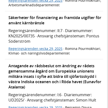
Regeringsärenden vecka 29, 2025
Romina Pourmokhtari,
·
Arbetsmarknadsdepartementet
Säkerheter för finansiering av framtida utgifter för
använt kärnbränsle
Regeringsärendenummer: II:7
Diarienummer:
·
KN2025/00735
Ansvarig chefstjänsteman: Pontus
·
Söderström
Regeringsärenden vecka 29, 2025
Romina Pourmokhtari,
·
Klimat- och näringslivsdepartementet
Antagande av rådsbeslut om ändring av rådets
gemensamma åtgärd om Europeiska unionens
militära insats i syfte att bidra till sjöfartsskydd i
västra Indiska oceanen och i Röda havet (Eunavfor
Atalanta)
Regeringsärendenummer: I:6
Diarienummer:
·
UD2025/
Ansvarig chefstjänsteman: Simon Hult
·
Regeringsärenden vecka 29, 2025
Benjamin Dousa,
·