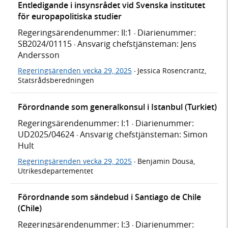
Entledigande i insynsrådet vid Svenska institutet
för europapolitiska studier
Regeringsärendenummer: II:1
Diarienummer:
·
SB2024/01115
Ansvarig chefstjänsteman: Jens
·
Andersson
Regeringsärenden vecka 29, 2025
Jessica Rosencrantz,
·
Statsrådsberedningen
Förordnande som generalkonsul i Istanbul (Turkiet)
Regeringsärendenummer: I:1
Diarienummer:
·
UD2025/04624
Ansvarig chefstjänsteman: Simon
·
Hult
Regeringsärenden vecka 29, 2025
Benjamin Dousa,
·
Utrikesdepartementet
Förordnande som sändebud i Santiago de Chile
(Chile)
Regeringsärendenummer: I:3
Diarienummer:
·