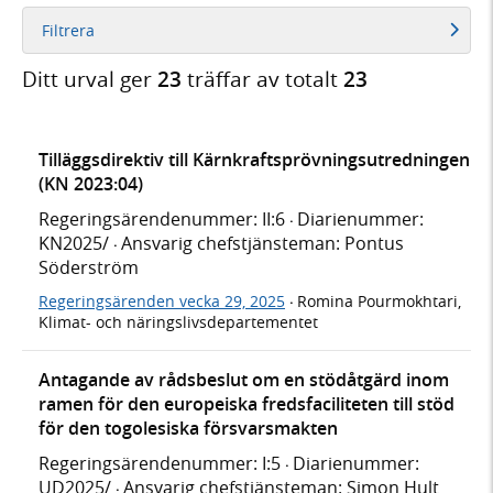
Filtrera
Ditt urval ger
23
träffar av totalt
23
Tilläggsdirektiv till Kärnkraftsprövningsutredningen
(KN 2023:04)
Regeringsärendenummer: II:6
Diarienummer:
·
KN2025/
Ansvarig chefstjänsteman: Pontus
·
Söderström
Regeringsärenden vecka 29, 2025
Romina Pourmokhtari,
·
Klimat- och näringslivsdepartementet
Antagande av rådsbeslut om en stödåtgärd inom
ramen för den europeiska fredsfaciliteten till stöd
för den togolesiska försvarsmakten
Regeringsärendenummer: I:5
Diarienummer:
·
UD2025/
Ansvarig chefstjänsteman: Simon Hult
·