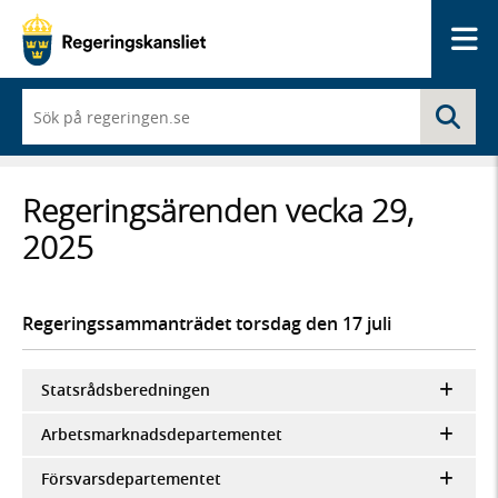
Me
När
Sö
du
börjar
skriva
så
Regeringsärenden vecka 29,
framträder
en
2025
lista
med
sökförslag
Regeringssammanträdet torsdag den 17 juli
Statsrådsberedningen
Arbetsmarknadsdepartementet
Försvarsdepartementet