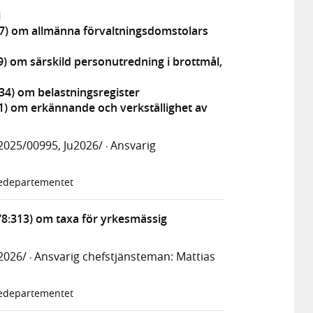
l
37) om allmänna förvaltningsdomstolars
9) om särskild personutredning i brottmål,
34) om belastningsregister
1) om erkännande och verkställighet av
2025/00995, Ju2026/
Ansvarig
·
tiedepartementet
8:313) om taxa för yrkesmässig
2026/
Ansvarig chefstjänsteman: Mattias
·
tiedepartementet