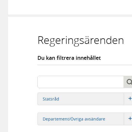
Regeringsärenden
Du kan filtrera innehållet
Sök
Sök
Statsråd
Departement/Övriga avsändare