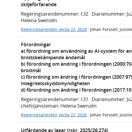
skiljeförfarande
Regeringsärendenummer: I:32
Diarienummer: Ju
·
Helena Swenzén
Regeringsärenden vecka 22, 2026
Johan Forssell, Justi
·
Förordningar
a) förordning om användning av AI-system för ansi
brottsbekämpande ändamål
b) förordning om ändring i förordningen (2000:704)
brottmål
c) förordning om ändring i förordningen (2007:97
Integritetsskyddsmyndigheten
d) förordning om ändring i förordningen (2017:1
Regeringsärendenummer: I:31
Diarienummer: Ju
·
chefstjänsteman: Helena Swenzén
Regeringsärenden vecka 22, 2026
Johan Forssell, Justi
·
Utfärdande av lagar (rskr. 2025/26:274)