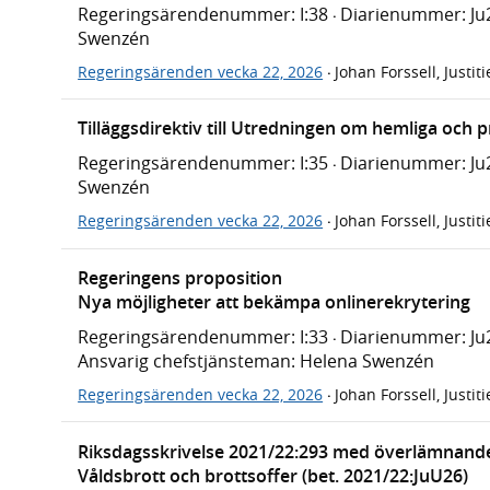
Regeringsärendenummer: I:38
Diarienummer: Ju
·
Swenzén
Regeringsärenden vecka 22, 2026
Johan Forssell, Justi
·
Tilläggsdirektiv till Utredningen om hemliga och 
Regeringsärendenummer: I:35
Diarienummer: Ju
·
Swenzén
Regeringsärenden vecka 22, 2026
Johan Forssell, Justi
·
Regeringens proposition
Nya möjligheter att bekämpa onlinerekrytering
Regeringsärendenummer: I:33
Diarienummer: Ju2
·
Ansvarig chefstjänsteman: Helena Swenzén
Regeringsärenden vecka 22, 2026
Johan Forssell, Justi
·
Riksdagsskrivelse 2021/22:293 med överlämnande 
Våldsbrott och brottsoffer (bet. 2021/22:JuU26)