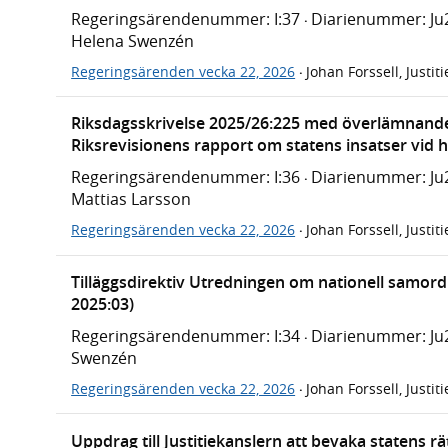
Regeringsärendenummer: I:37
Diarienummer: Ju
·
Helena Swenzén
Regeringsärenden vecka 22, 2026
Johan Forssell, Justi
·
Riksdagsskrivelse 2025/26:225 med överlämnande
Riksrevisionens rapport om statens insatser vid 
Regeringsärendenummer: I:36
Diarienummer: Ju
·
Mattias Larsson
Regeringsärenden vecka 22, 2026
Johan Forssell, Justi
·
Tilläggsdirektiv Utredningen om nationell samord
2025:03)
Regeringsärendenummer: I:34
Diarienummer: Ju
·
Swenzén
Regeringsärenden vecka 22, 2026
Johan Forssell, Justi
·
Uppdrag till Justitiekanslern att bevaka statens 