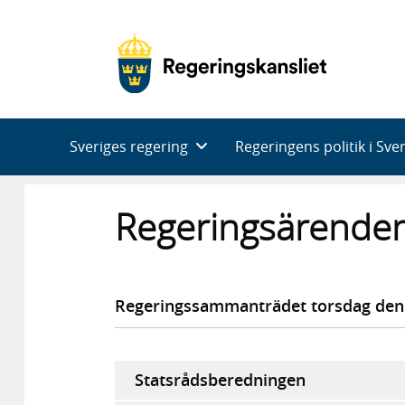
Huvudnavigering
Sveriges regering
Regeringens politik i Sve
Regeringsärenden
Regeringssammanträdet torsdag den
Statsrådsberedningen