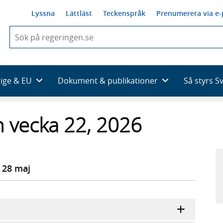
Lyssna
Lättläst
Teckenspråk
Prenumerera via e-
När
du
börjar
skriva
så
rige & EU
Dokument & publikationer
Så styrs S
framträder
en
lista
 vecka 22, 2026
med
sökförslag
 28 maj