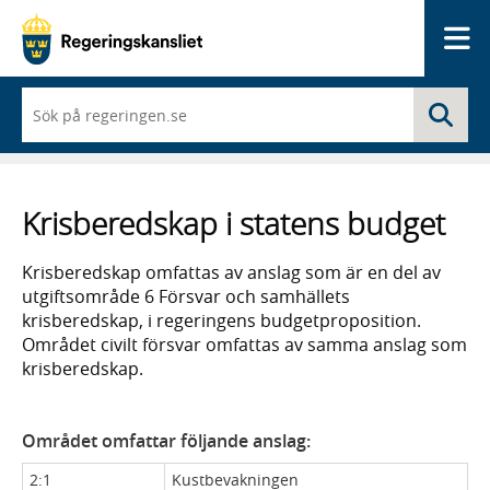
Me
När
Sö
du
börjar
skriva
så
framträder
Krisberedskap i statens budget
en
lista
med
Krisberedskap omfattas av anslag som är en del av
sökförslag
utgiftsområde 6 Försvar och samhällets
krisberedskap, i regeringens budgetproposition.
Området civilt försvar omfattas av samma anslag som
krisberedskap.
Området omfattar följande anslag:
2:1
Kustbevakningen