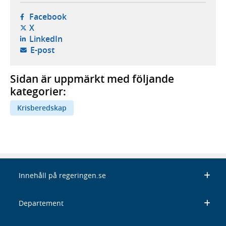
- öppnas i ny flik, extern webbplats,
Facebook
- öppnas i ny flik, extern webbplats,
X
- öppnas i ny flik, extern webbplats,
LinkedIn
- öppnar din e-postklient,
E-post
Sidan är uppmärkt med följande
kategorier:
Krisberedskap
Innehåll på regeringen.se
Departement