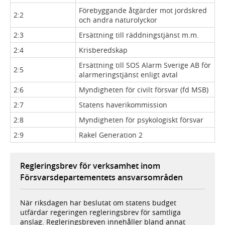
Förebyggande åtgärder mot jordskred
2:2
och andra naturolyckor
2:3
Ersättning till räddningstjänst m.m.
2:4
Krisberedskap
Ersättning till SOS Alarm Sverige AB för
2:5
alarme­rings­tjänst enligt avtal
2:6
Myndigheten för civilt försvar (fd MSB)
2:7
Statens haverikommission
2:8
Myndigheten för psyko­logiskt försvar
2:9
Rakel Generation 2
Regleringsbrev för verksamhet inom
Försvarsdepartementets ansvarsområden
När riksdagen har beslutat om statens budget
utfärdar regeringen regleringsbrev för samtliga
anslag. Regleringsbreven innehåller bland annat