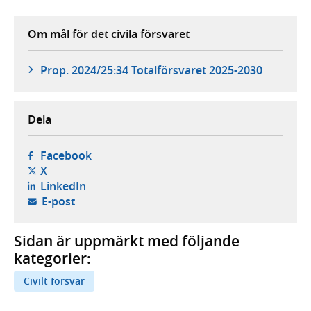
Om mål för det civila försvaret
Prop. 2024/25:34 Totalförsvaret 2025-2030
Dela
- öppnas i ny flik, extern webbplats,
Facebook
- öppnas i ny flik, extern webbplats,
X
- öppnas i ny flik, extern webbplats,
LinkedIn
- öppnar din e-postklient,
E-post
Sidan är uppmärkt med följande
kategorier:
Civilt försvar