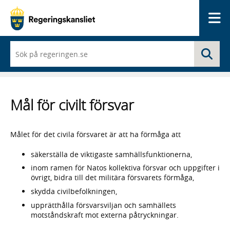
Me
När
Sö
du
börjar
skriva
så
framträder
Mål för civilt försvar
en
lista
med
sökförslag
Målet för det civila försvaret är att ha förmåga att
säkerställa de viktigaste samhällsfunktionerna,
inom ramen för Natos kollektiva försvar och uppgifter i
övrigt, bidra till det militära försvarets förmåga,
skydda civilbefolkningen,
upprätthålla försvarsviljan och samhällets
motståndskraft mot externa påtryckningar.