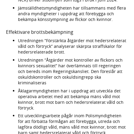
Jämställdhetsmyndigheten har tillsammans med flera
andra myndigheter i uppdrag att förebygga och
bekämpa könsstympning av flickor och kvinnor.
Effektivare brottsbekämpning
Utredningen ”Förstärkta åtgärder mot hedersrelaterat
våld och förtryck” analyserar skärpta straffskalor för
hedersrelaterade brott.
Utredningen ”Åtgärder mot kontroller av flickors och
kvinnors sexualitet” har överlämnats till regeringen
och bereds inom Regeringskansliet. Den föreslår att
oskuldskontroller och oskuldsingrepp ska
kriminaliseras
Åklagarmyndigheten har i uppdrag att utveckla det
operativa arbetet med att bekämpa mäns våld mot
kvinnor, brott mot barn och hedersrelaterat våld och
förtryck.
Ett utvecklingsarbete pågår inom Polismyndigheten
för att förbätta förmågan att förebygga, utreda och
lagföra dödligt våld, mäns våld mot kvinnor, brott mot
barn samt hedersrelaterat våld och förtryck.