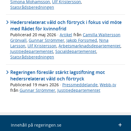
Simona Mohamsson
,
Ulf Kristersson
,
Statsrådsberedningen
Hedersrelaterat våld och förtryck i fokus vid möte
med Rådet för kvinnofrid
Publicerad
20 maj 2026
·
Artikel
från
Camilla Waltersson
Grönvall
,
Gunnar Strömmer
,
Jakob Forssmed
,
Nina
Larsson
,
Ulf Kristersson
,
Arbetsmarknadsdepartementet
,
Justitiedepartementet
,
Socialdepartementet
,
Statsrådsberedningen
Regeringen föreslår stärkt lagstiftning mot
hedersrelaterat våld och förtryck
Publicerad
19 mars 2026
·
Pressmeddelande
,
Webb-tv
från
Gunnar Strömmer
,
Justitiedepartementet
Innehåll på regeringen.se