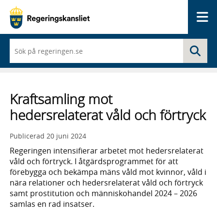
Me
När
Sö
du
börjar
skriva
så
framträder
Kraftsamling mot
en
lista
hedersrelaterat våld och förtryck
med
sökförslag
Publicerad
20 juni 2024
Regeringen intensifierar arbetet mot hedersrelaterat
våld och förtryck. I åtgärdsprogrammet för att
förebygga och bekämpa mäns våld mot kvinnor, våld i
nära relationer och hedersrelaterat våld och förtryck
samt prostitution och människohandel 2024 – 2026
samlas en rad insatser.