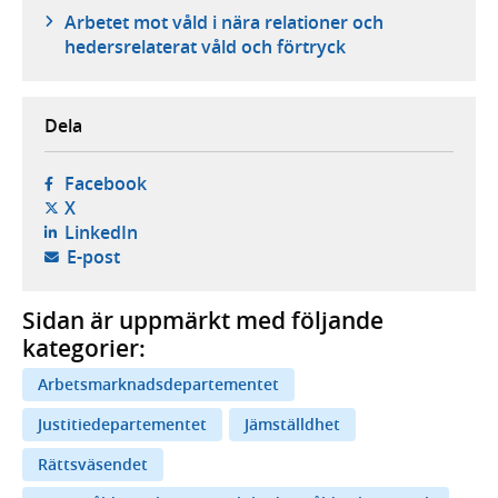
Arbetet mot våld i nära relationer och
hedersrelaterat våld och förtryck
Dela
- öppnas i ny flik, extern webbplats,
Facebook
- öppnas i ny flik, extern webbplats,
X
- öppnas i ny flik, extern webbplats,
LinkedIn
- öppnar din e-postklient,
E-post
Sidan är uppmärkt med följande
kategorier:
Arbetsmarknadsdepartementet
Justitiedepartementet
Jämställdhet
Rättsväsendet