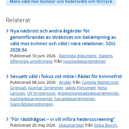
Mäns våld mot kvinnor och hedersvåld och förtryck
Relaterat
Nya nätbrott och andra åtgärder för
genomförandet av direktivet om bekämpning av
våld mot kvinnor och våld i nära relationer, SOU
2026:34
Publicerad
10 juni 2026
·
Rättsliga dokument
,
Statens
offentliga utredningar
från
Justitiedepartementet
Sexuellt våld i fokus vid möte i Rådet för kvinnofrid
Publicerad
08 juni 2026
·
Artikel
från
Camilla Waltersson
Grönvall
,
Gunnar Strömmer
,
Jakob Forssmed
,
Nina
Larsson
,
Ulf Kristersson
,
Arbetsmarknadsdepartementet
,
Justitiedepartementet
,
Socialdepartementet
,
Statsrådsberedningen
”För räddhågset – vi vill införa hedersscreening”
Publicerad
20 maj 2026
·
Debattartikel
från
Ebba Busch
,