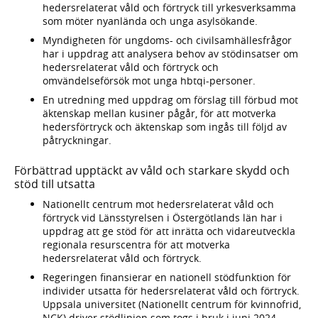
hedersrelaterat våld och förtryck till yrkesverksamma
som möter nyanlända och unga asylsökande.
Myndigheten för ungdoms- och civilsamhällesfrågor
har i uppdrag att analysera behov av stödinsatser om
hedersrelaterat våld och förtryck och
omvändelseförsök mot unga hbtqi-personer.
En utredning med uppdrag om förslag till förbud mot
äktenskap mellan kusiner pågår, för att motverka
hedersförtryck och äktenskap som ingås till följd av
påtryckningar.
Förbättrad upptäckt av våld och starkare skydd och
stöd till utsatta
Nationellt centrum mot hedersrelaterat våld och
förtryck vid Länsstyrelsen i Östergötlands län har i
uppdrag att ge stöd för att inrätta och vidareutveckla
regionala resurscentra för att motverka
hedersrelaterat våld och förtryck.
Regeringen finansierar en nationell stödfunktion för
individer utsatta för hedersrelaterat våld och förtryck.
Uppsala universitet (Nationellt centrum för kvinnofrid,
NCK) driver stödlinjen som togs i bruk i juni 2024.