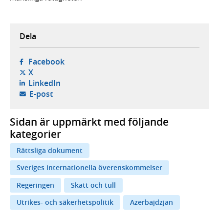
Dela
- öppnas i ny flik, extern webbplats,
Facebook
- öppnas i ny flik, extern webbplats,
X
- öppnas i ny flik, extern webbplats,
LinkedIn
- öppnar din e-postklient,
E-post
Sidan är uppmärkt med följande
kategorier
Rättsliga dokument
Sveriges internationella överenskommelser
Regeringen
Skatt och tull
Utrikes- och säkerhetspolitik
Azerbajdzjan