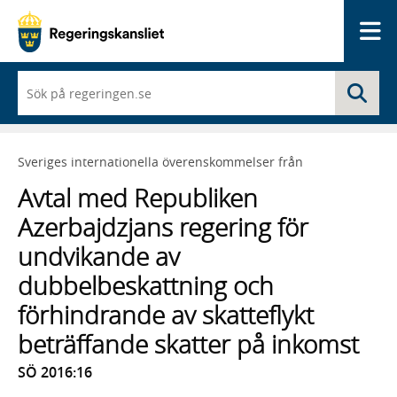
Me
När
Sö
du
börjar
skriva
så
Sveriges internationella överenskommelser från
framträder
en
Avtal med Republiken
lista
med
Azerbajdzjans regering för
sökförslag
undvikande av
dubbelbeskattning och
förhindrande av skatteflykt
beträffande skatter på inkomst
SÖ 2016:16