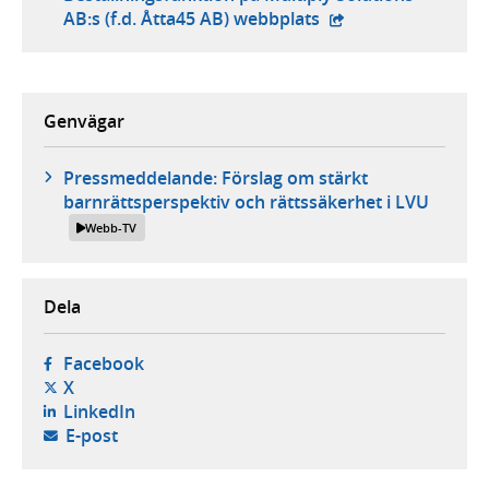
- extern webbplats,
AB:s (f.d. Åtta45 AB) webbplats
Genvägar
Pressmeddelande: Förslag om stärkt
barnrättsperspektiv och rättssäkerhet i LVU
Webb-TV
Dela
- öppnas i ny flik, extern webbplats,
Facebook
- öppnas i ny flik, extern webbplats,
X
- öppnas i ny flik, extern webbplats,
LinkedIn
- öppnar din e-postklient,
E-post