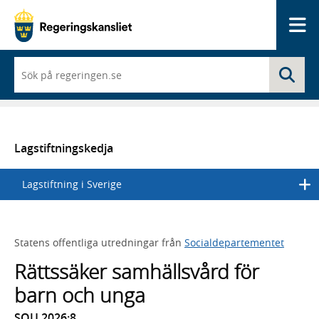
Me
När
Sö
du
börjar
skriva
så
framträder
en
Lagstiftningskedja
lista
med
Lagstiftning i Sverige
sökförslag
Statens offentliga utredningar från
Socialdepartementet
Rättssäker samhällsvård för
barn och unga
SOU 2026:8