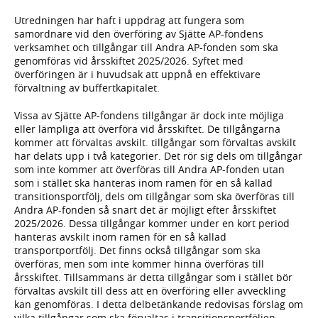
Utredningen har haft i uppdrag att fungera som
samordnare vid den överföring av Sjätte AP-fondens
verksamhet och tillgångar till Andra AP-fonden som ska
genomföras vid årsskiftet 2025/2026. Syftet med
överföringen är i huvudsak att uppnå en effektivare
förvaltning av buffertkapitalet.
Vissa av Sjätte AP-fondens tillgångar är dock inte möjliga
eller lämpliga att överföra vid årsskiftet. De tillgångarna
kommer att förvaltas avskilt. tillgångar som förvaltas avskilt
har delats upp i två kategorier. Det rör sig dels om tillgångar
som inte kommer att överföras till Andra AP-fonden utan
som i stället ska hanteras inom ramen för en så kallad
transitionsportfölj, dels om tillgångar som ska överföras till
Andra AP-fonden så snart det är möjligt efter årsskiftet
2025/2026. Dessa tillgångar kommer under en kort period
hanteras avskilt inom ramen för en så kallad
transportportfölj. Det finns också tillgångar som ska
överföras, men som inte kommer hinna överföras till
årsskiftet. Tillsammans är detta tillgångar som i stället bör
förvaltas avskilt till dess att en överföring eller avveckling
kan genomföras. I detta delbetänkande redovisas förslag om
vilka tillgångar som ska förvaltas i transitionsportföljen