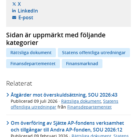
- öppnas i ny flik, extern webbplats,
X
- öppnas i ny flik, extern webbplats,
LinkedIn
- öppnar din e-postklient,
E-post
Sidan är uppmärkt med följande
kategorier
Rättsliga dokument
Statens offentliga utredningar
Finansdepartementet
Finansmarknad
Relaterat
Åtgärder mot överskuldsättning, SOU 2026:43
Publicerad
09 juli 2026
·
Rättsliga dokument
,
Statens
offentliga utredningar
från
Finansdepartementet
Om överföring av Sjätte AP-fondens verksamhet
och tillgångar till Andra AP-fonden, SOU 2026:12
Publicerad
09 februari 2026
·
Rättsliga dokument
,
Statens