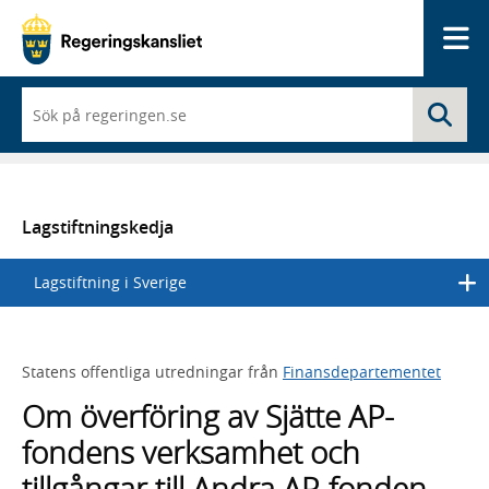
Me
När
Sö
du
börjar
skriva
så
framträder
en
Lagstiftningskedja
lista
med
Lagstiftning i Sverige
sökförslag
Statens offentliga utredningar från
Finansdepartementet
Om överföring av Sjätte AP-
fondens verksamhet och
tillgångar till Andra AP-fonden