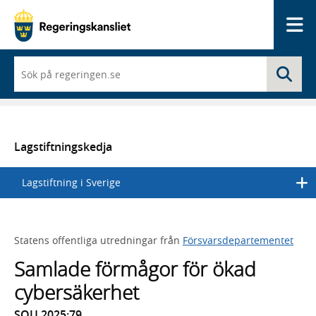
Me
När
Sö
du
börjar
skriva
så
framträder
en
Lagstiftningskedja
lista
med
Lagstiftning i Sverige
sökförslag
Statens offentliga utredningar från
Försvarsdepartementet
Samlade förmågor för ökad
cybersäkerhet
SOU 2025:79