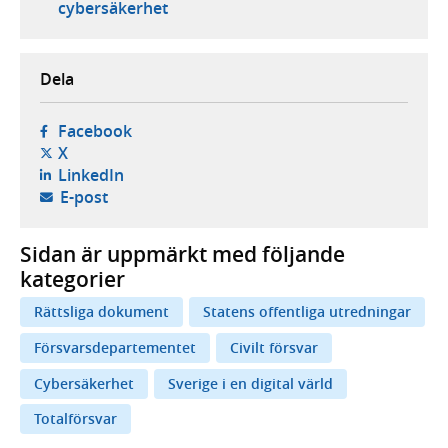
cybersäkerhet
Dela
- öppnas i ny flik, extern webbplats,
Facebook
- öppnas i ny flik, extern webbplats,
X
- öppnas i ny flik, extern webbplats,
LinkedIn
- öppnar din e-postklient,
E-post
Sidan är uppmärkt med följande
kategorier
Rättsliga dokument
Statens offentliga utredningar
Försvarsdepartementet
Civilt försvar
Cybersäkerhet
Sverige i en digital värld
Totalförsvar