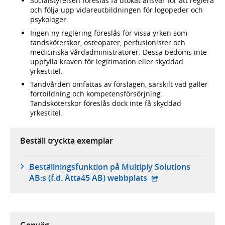
Socialstyrelsen föreslås få utökat ansvar för att reglera
och följa upp vidareutbildningen för logopeder och
psykologer.
Ingen ny reglering föreslås för vissa yrken som
tandsköterskor, osteopater, perfusionister och
medicinska vårdadministratörer. Dessa bedöms inte
uppfylla kraven för legitimation eller skyddad
yrkestitel.
Tandvården omfattas av förslagen, särskilt vad gäller
fortbildning och kompetensförsörjning.
Tandsköterskor föreslås dock inte få skyddad
yrkestitel.
Beställ tryckta exemplar
Beställningsfunktion på Multiply Solutions
- extern webbplats,
AB:s (f.d. Åtta45 AB) webbplats