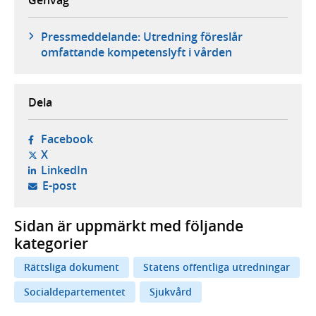
Genväg
Pressmeddelande: Utredning föreslår
omfattande kompetenslyft i vården
Dela
- öppnas i ny flik, extern webbplats,
Facebook
- öppnas i ny flik, extern webbplats,
X
- öppnas i ny flik, extern webbplats,
LinkedIn
- öppnar din e-postklient,
E-post
Sidan är uppmärkt med följande
kategorier
Rättsliga dokument
Statens offentliga utredningar
Socialdepartementet
Sjukvård