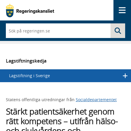
Me
När
Sö
du
börjar
skriva
så
framträder
en
Lagstiftningskedja
lista
med
Lagstiftning i Sverige
sökförslag
Statens offentliga utredningar från
Socialdepartementet
Stärkt patientsäkerhet genom
rätt kompetens – utifrån hälso-
och sjukvårdens och