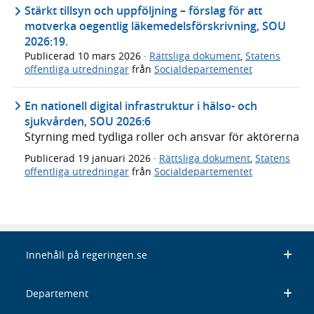
Stärkt tillsyn och uppföljning – förslag för att
motverka oegentlig läkemedelsförskrivning, SOU
2026:19.
Publicerad
10 mars 2026
·
Rättsliga dokument
,
Statens
offentliga utredningar
från
Socialdepartementet
En nationell digital infrastruktur i hälso- och
sjukvården, SOU 2026:6
Styrning med tydliga roller och ansvar för aktörerna
Publicerad
19 januari 2026
·
Rättsliga dokument
,
Statens
offentliga utredningar
från
Socialdepartementet
Innehåll på regeringen.se
Departement