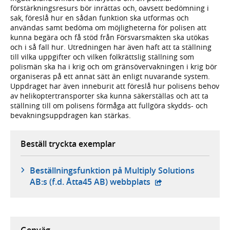
förstärkningsresurs bör inrättas och, oavsett bedömning i
sak, föreslå hur en sådan funktion ska utformas och
användas samt bedöma om möjligheterna för polisen att
kunna begära och få stöd från Försvarsmakten ska utökas
och i så fall hur. Utredningen har även haft att ta ställning
till vilka uppgifter och vilken folkrättslig ställning som
polismän ska ha i krig och om gränsövervakningen i krig bör
organiseras på ett annat sätt än enligt nuvarande system.
Uppdraget har även inneburit att föreslå hur polisens behov
av helikoptertransporter ska kunna säkerställas och att ta
ställning till om polisens förmåga att fullgöra skydds- och
bevakningsuppdragen kan stärkas.
Beställ tryckta exemplar
Beställningsfunktion på Multiply Solutions
- extern webbplats,
AB:s (f.d. Åtta45 AB) webbplats
Genväg