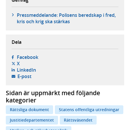
Pressmeddelande: Polisens beredskap i fred,
kris och krig ska stärkas
Dela
- öppnas i ny flik, extern webbplats,
Facebook
- öppnas i ny flik, extern webbplats,
X
- öppnas i ny flik, extern webbplats,
LinkedIn
- öppnar din e-postklient,
E-post
Sidan är uppmärkt med följande
kategorier
Rättsliga dokument
Statens offentliga utredningar
Justitiedepartementet
Rättsväsendet