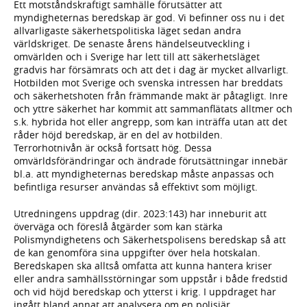
Ett motståndskraftigt samhälle förutsätter att
myndigheternas beredskap är god. Vi befinner oss nu i det
allvarligaste säkerhetspolitiska läget sedan andra
världskriget. De senaste årens händelseutveckling i
omvärlden och i Sverige har lett till att säkerhetsläget
gradvis har försämrats och att det i dag är mycket allvarligt.
Hotbilden mot Sverige och svenska intressen har breddats
och säkerhetshoten från främmande makt är påtagligt. Inre
och yttre säkerhet har kommit att sammanflätats alltmer och
s.k. hybrida hot eller angrepp, som kan inträffa utan att det
råder höjd beredskap, är en del av hotbilden.
Terrorhotnivån är också fortsatt hög. Dessa
omvärldsförändringar och ändrade förutsättningar innebär
bl.a. att myndigheternas beredskap måste anpassas och
befintliga resurser användas så effektivt som möjligt.
Utredningens uppdrag (dir. 2023:143) har inneburit att
överväga och föreslå åtgärder som kan stärka
Polismyndighetens och Säkerhetspolisens beredskap så att
de kan genomföra sina uppgifter över hela hotskalan.
Beredskapen ska alltså omfatta att kunna hantera kriser
eller andra samhällsstörningar som uppstår i både fredstid
och vid höjd beredskap och ytterst i krig. I uppdraget har
ingått bland annat att analysera om en polisiär