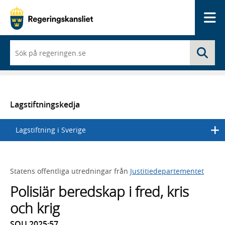
Me
När
Sö
du
börjar
skriva
så
framträder
en
Lagstiftningskedja
lista
med
Lagstiftning i Sverige
sökförslag
Statens offentliga utredningar från
Justitiedepartementet
Polisiär beredskap i fred, kris
och krig
SOU 2025:57