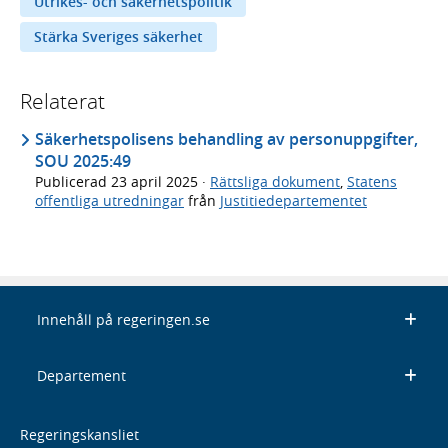
Utrikes- och säkerhetspolitik
Stärka Sveriges säkerhet
Relaterat
Säkerhetspolisens behandling av personuppgifter,
SOU 2025:49
Publicerad
23 april 2025
·
Rättsliga dokument
,
Statens
offentliga utredningar
från
Justitiedepartementet
Innehåll på regeringen.se
Departement
Regeringskansliet