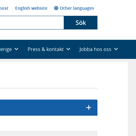
post
English website
Other languages
Sök
verige
Press & kontakt
Jobba hos oss