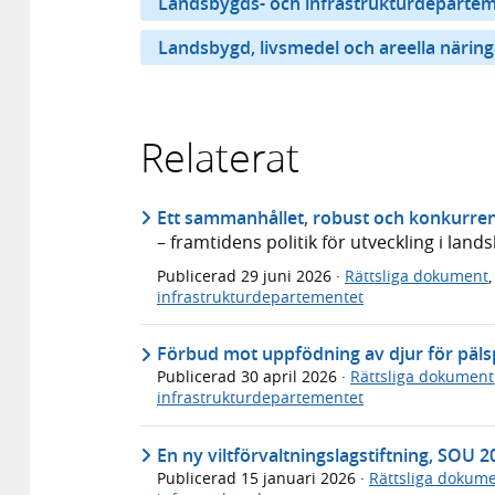
Landsbygds- och infrastrukturdeparte
Landsbygd, livsmedel och areella näring
Relaterat
Ett sammanhållet, robust och konkurren
– framtidens politik för utveckling i lan
Publicerad
29 juni 2026
·
Rättsliga dokument
infrastrukturdepartementet
Förbud mot uppfödning av djur för päl
Publicerad
30 april 2026
·
Rättsliga dokument
infrastrukturdepartementet
En ny viltförvaltningslagstiftning, SOU 
Publicerad
15 januari 2026
·
Rättsliga dokum