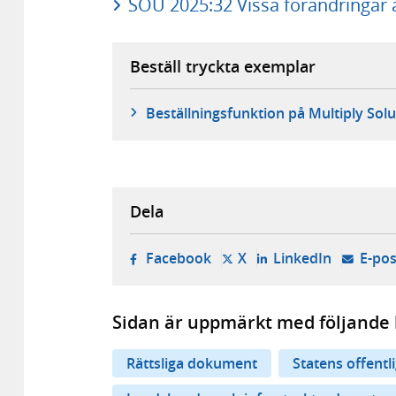
SOU 2025:32 Vissa förändringar a
Beställ tryckta exemplar
Beställningsfunktion på Multiply Solu
Dela
- öppnas i ny flik, extern w
- öppnas i ny flik, ext
- öppnas i
Facebook
X
LinkedIn
E-pos
Sidan är uppmärkt med följande 
Rättsliga dokument
Statens offentl