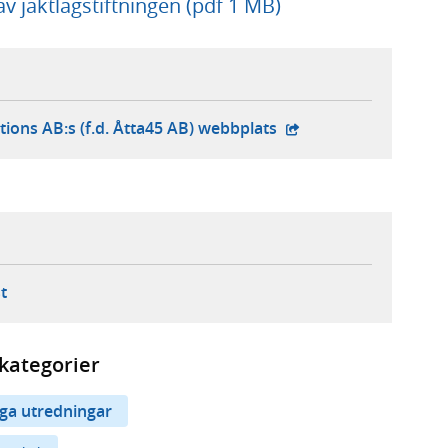
v jaktlagstiftningen (pdf 1 MB)
- extern webbplats,
tions AB:s (f.d. Åtta45 AB) webbplats
ebbplats,
ern webbplats,
 ny flik, extern webbplats,
- öppnar din e-postklient,
t
kategorier
iga utredningar