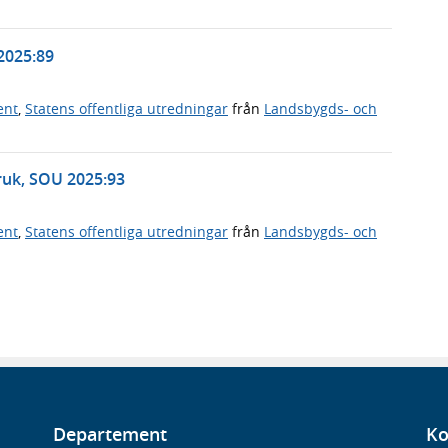
2025:89
ent
,
Statens offentliga utredningar
från
Landsbygds- och
bruk, SOU 2025:93
ent
,
Statens offentliga utredningar
från
Landsbygds- och
Departement
Ko