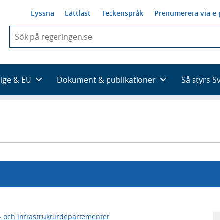
Lyssna
Lättläst
Teckenspråk
Prenumerera via e-
När
du
börjar
skriva
så
rige & EU
Dokument & publikationer
Så styrs S
framträder
en
lista
med
sökförslag
 och infrastrukturdepartementet