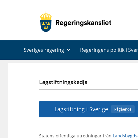
Huvudnavigering
Sveriges regering
Regeringens politik i Sve
Lagstiftningskedja
Lagstiftning i Sverige
Pågående
Statens offentliga utredningar från
Landsbygds-