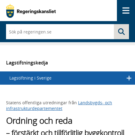
Me
När
Sö
du
börjar
skriva
så
framträder
en
Lagstiftningskedja
lista
med
Lagstiftning i Sverige
sökförslag
Statens offentliga utredningar från
Landsbygds- och
infrastrukturdepartementet
Ordning och reda
– förstärkt och tillförlitlig byggkontroll