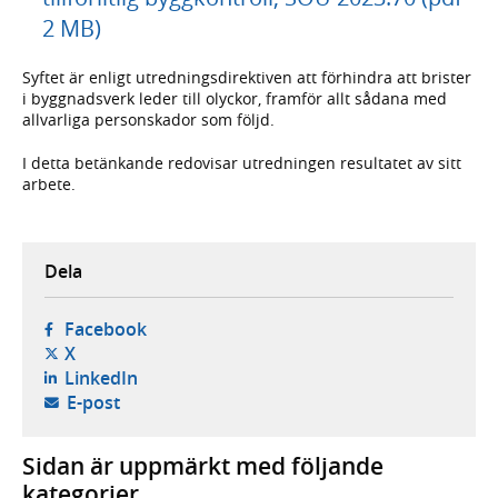
2 MB)
Syftet är enligt utredningsdirektiven att förhindra att brister
i byggnadsverk leder till olyckor, framför allt sådana med
allvarliga personskador som följd.
I detta betänkande redovisar utredningen resultatet av sitt
arbete.
Dela
- öppnas i ny flik, extern webbplats,
Facebook
- öppnas i ny flik, extern webbplats,
X
- öppnas i ny flik, extern webbplats,
LinkedIn
- öppnar din e-postklient,
E-post
Sidan är uppmärkt med följande
kategorier