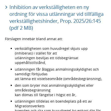
Inhibition av verkställigheten en ny
ordning för vissa utlänningar vid tillfälliga
verkställighetshinder, Prop. 2025/26:145
(pdf 2 MB)
Förslagen innebär bland annat att:
verkställigheten som huvudregel skjuts upp
(inhiberas) i stället för att
utlänningen beviljas ett tidsbegränsat
uppehållstillstånd,
utlänningen får åläggas anmälningsskyldighet och
samtidigt förbjudas
att lämna ett vistelseområde (områdesbegränsning),
den som bryter mot anmälningsskyldighet eller
områdesbegränsning
kan dömas till fängelse i högst ett år,
utlänningen tilldelas en boendeplats på ett av
Migrationsverkets
boenden och ska som huvudregel bo enbart där för