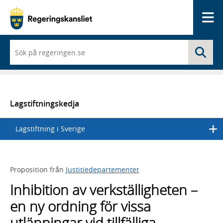
Me
När
Sö
du
börjar
skriva
så
framträder
en
Lagstiftningskedja
lista
med
Lagstiftning i Sverige
sökförslag
Proposition från
Justitiedepartementet
Inhibition av verkställigheten –
en ny ordning för vissa
utlänningar vid tillfälliga