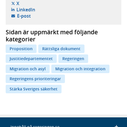
- öppnas i ny flik, extern webbplats,
X
- öppnas i ny flik, extern webbplats,
LinkedIn
- öppnar din e-postklient,
E-post
Sidan är uppmärkt med följande
kategorier
Proposition
Rättsliga dokument
Justitiedepartementet
Regeringen
Migration och asyl
Migration och integration
Regeringens prioriteringar
Stärka Sveriges säkerhet
Innehåll på regeringen.se