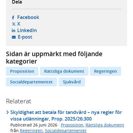
Dela
- öppnas i ny flik, extern webbplats,
Facebook
- öppnas i ny flik, extern webbplats,
X
- öppnas i ny flik, extern webbplats,
LinkedIn
- öppnar din e-postklient,
E-post
Sidan är uppmärkt med följande
kategorier
Proposition
Rättsliga dokument
Regeringen
Socialdepartementet
Sjukvård
Relaterat
Skyldighet att betala för tandvård – nya regler för
vissa utlänningar, Prop. 2025/26:300
Publicerad
26 juni 2026
·
Proposition
,
Rättsliga dokument
från
Regeringen
,
Socialdepartementet