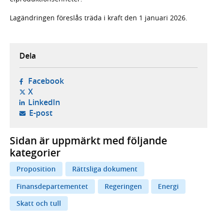
Lagändringen föreslås träda i kraft den 1 januari 2026.
Dela
- öppnas i ny flik, extern webbplats,
Facebook
- öppnas i ny flik, extern webbplats,
X
- öppnas i ny flik, extern webbplats,
LinkedIn
- öppnar din e-postklient,
E-post
Sidan är uppmärkt med följande
kategorier
Proposition
Rättsliga dokument
Finansdepartementet
Regeringen
Energi
Skatt och tull