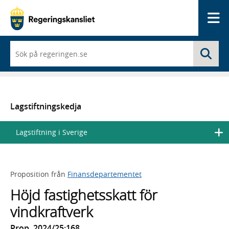
Me
När
Sö
du
börjar
skriva
så
framträder
en
Lagstiftningskedja
lista
med
Lagstiftning i Sverige
sökförslag
Proposition från
Finansdepartementet
Höjd fastighetsskatt för
vindkraftverk
Prop. 2024/25:168