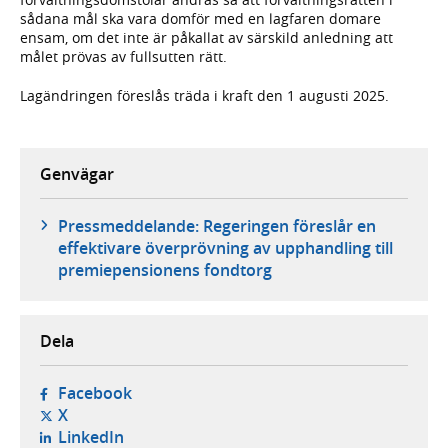
sådana mål ska vara domför med en lagfaren domare
ensam, om det inte är påkallat av särskild anledning att
målet prövas av fullsutten rätt.
Lagändringen föreslås träda i kraft den 1 augusti 2025.
Genvägar
Pressmeddelande: Regeringen föreslår en
effektivare överprövning av upphandling till
premiepensionens fondtorg
Dela
- öppnas i ny flik, extern webbplats,
Facebook
- öppnas i ny flik, extern webbplats,
X
- öppnas i ny flik, extern webbplats,
LinkedIn