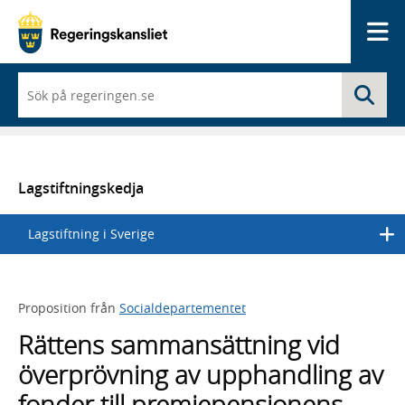
Me
När
Sö
du
börjar
skriva
så
framträder
en
Lagstiftningskedja
lista
med
Lagstiftning i Sverige
sökförslag
Proposition från
Socialdepartementet
Rättens sammansättning vid
överprövning av upphandling av
fonder till premiepensionens