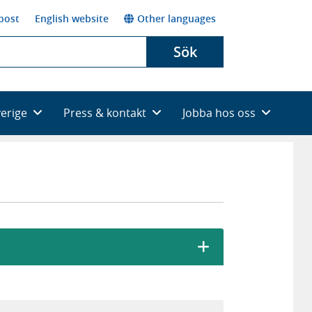
post
English website
Other languages
Sök
verige
Press & kontakt
Jobba hos oss