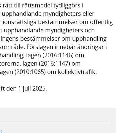
rätt till rättsmedel tydliggörs i
r upphandlande myndigheters eller
unionsrättsliga bestämmelser om offentlig
att upphandlande myndigheters och
rdningens bestämmelser om upphandling
ynsområde. Förslagen innebär ändringar i
phandling, lagen (2016:1146) om
orerna, lagen (2016:1147) om
gen (2010:1065) om kollektivtrafik.
t den 1 juli 2025.
ebbplats,
ern webbplats,
 ny flik, extern webbplats,
- öppnar din e-postklient,
t