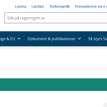
Lyssna
Lättläst
Teckenspråk
Prenumerera via e-
När
du
börjar
skriva
så
rige & EU
Dokument & publikationer
Så styrs S
framträder
en
lista
med
sökförslag