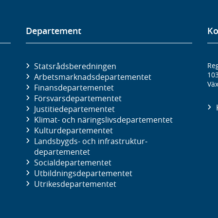
Departement
Ko
Statsrådsberedningen
Reg
10
Arbetsmarknads­departementet
Väx
Finans­departementet
Försvars­departementet
Justitie­departementet
Klimat- och näringslivs­departementet
Kultur­departementet
Landsbygds- och infrastruktur­
departementet
Social­departementet
Utbildnings­departementet
Utrikes­departementet