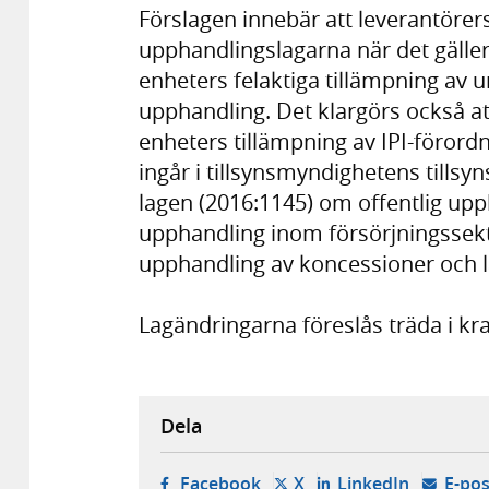
Förslagen innebär att leverantörers 
upphandlingslagarna när det gälle
enheters felaktiga tillämpning av 
upphandling. Det klargörs också 
enheters tillämpning av IPI-föro
ingår i tillsynsmyndighetens tills
lagen (2016:1145) om offentlig up
upphandling inom försörjningssekt
upphandling av koncessioner och la
Lagändringarna föreslås träda i kraf
Dela
- öppnas i ny flik, extern w
- öppnas i ny flik, ext
- öppnas i
Facebook
X
LinkedIn
E-pos