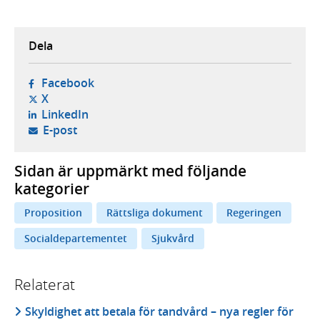
Dela
- öppnas i ny flik, extern webbplats,
Facebook
- öppnas i ny flik, extern webbplats,
X
- öppnas i ny flik, extern webbplats,
LinkedIn
- öppnar din e-postklient,
E-post
Sidan är uppmärkt med följande
kategorier
Proposition
Rättsliga dokument
Regeringen
Socialdepartementet
Sjukvård
Relaterat
Skyldighet att betala för tandvård – nya regler för