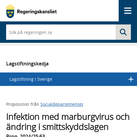
Me
När
Sö
du
börjar
skriva
så
framträder
en
Lagstiftningskedja
lista
med
Lagstiftning i Sverige
sökförslag
Proposition från
Socialdepartementet
Infektion med marburgvirus och
ändring i smittskyddslagen
Prop. 2024/25:63